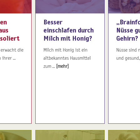
den
Besser
„Brainfo
aus
einschlafen durch
Nüsse gu
soliert
Milch mit Honig?
Gehirn?
 erwacht die
Milch mit Honig ist ein
Nüsse sind 
ihrer ...
altbekanntes Hausmittel
und gesund, 
zum ...
[mehr]