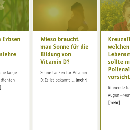
 Erbsen
Wieso braucht
Kreuzall
man Sonne für die
welchen
slehre
Bildung von
Lebensm
Vitamin D?
sollte m
Pollenal
ine lange
Sonne tanken für Vitamin
vorsicht
e dienten
D: Es ist bekannt, ...
[mehr]
]
Rinnende Na
Augen – wer 
[mehr]