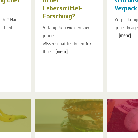
ig oder
in der
sind uns
Lebensmittel-
Verpack
Forschung?
icht? Nach
Verpackung
bleibt ...
Anfang Juni wurden vier
gutes Image
junge
...
[mehr]
Wissenschaftler:innen für
ihre ...
[mehr]