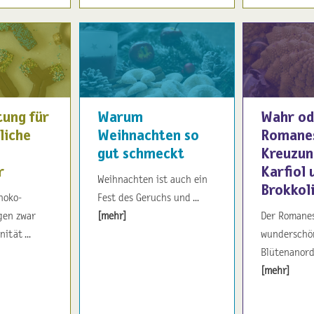
tung für
Warum
Wahr od
liche
Weihnachten so
Romanes
gut schmeckt
Kreuzun
r
Karfiol 
Weihnachten ist auch ein
Brokkol
hoko-
Fest des Geruchs und ...
gen zwar
[mehr]
Der Romanes
ität ...
wunderschön
Blütenanordn
[mehr]