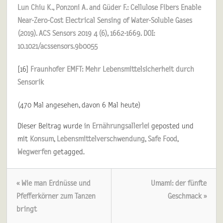
Lun Chiu K., Ponzoni A. and Güder F.: Cellulose Fibers Enable
Near-Zero-Cost Electrical Sensing of Water-Soluble Gases
(2019). ACS Sensors 2019 4 (6), 1662-1669. DOI:
10.1021/acssensors.9b0055
[16]
Fraunhofer EMFT: Mehr Lebensmittelsicherheit durch
Sensorik
(470 Mal angesehen, davon 6 Mal heute)
Dieser Beitrag wurde in
Ernährungsallerlei
geposted und
mit
Konsum
,
Lebensmittelverschwendung
,
Safe Food
,
Wegwerfen
getagged.
« Wie man Erdnüsse und
Umami: der fünfte
Pfefferkörner zum Tanzen
Geschmack »
bringt