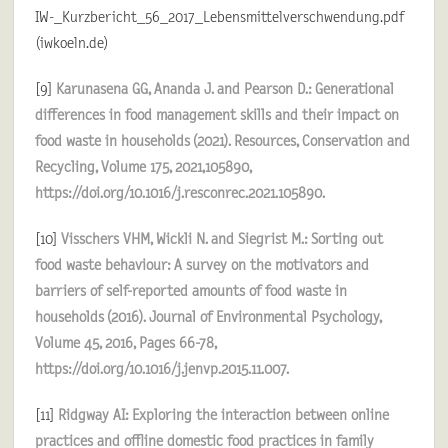
IW-_Kurzbericht_56_2017_Lebensmittelverschwendung.pdf
(iwkoeln.de)
[9]
Karunasena GG, Ananda J. and Pearson D.: Generational
differences in food management skills and their impact on
food waste in households (2021). Resources, Conservation and
Recycling, Volume 175, 2021,105890,
https://doi.org/10.1016/j.resconrec.2021.105890.
[10]
Visschers VHM, Wickli N. and Siegrist M.: Sorting out
food waste behaviour: A survey on the motivators and
barriers of self-reported amounts of food waste in
households (2016). Journal of Environmental Psychology,
Volume 45, 2016, Pages 66-78,
https://doi.org/10.1016/j.jenvp.2015.11.007.
[11]
Ridgway AI: Exploring the interaction between online
practices and offline domestic food practices in family