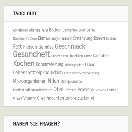
TAGCLOUD
Backen
Abnehmen
Allergie
Bakterien
Brot
Darm
Apfel
Essen
Eier
Ernährung
Darmmikrobiom
Eis
Enzym
Fasten
Erdäpfel
Geschmack
Fett
Fleisch
Gemüse
Gesundheit
Kartoffel
Insekten
Hülsenfrüchte
Kaffee
Kochen
Konservierung
Labor
Küchengeschirr
Lebensmittelproduktion
Lebensmittelverschwendung
Milch
Mikroorganismen
Milchprodukte
Obst
Proteine
Mindesthaltbarkeitsdatum
Protein
trinken
Tomaten
Zucker
Weihnachten
Vitamin C
Zitrone
Öl
Umwelt
HABEN SIE FRAGEN?