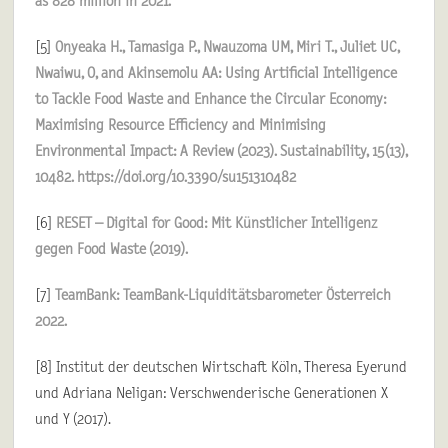
as 828 million in 2021.
[5]
Onyeaka H., Tamasiga P., Nwauzoma UM, Miri T., Juliet UC,
Nwaiwu, O, and Akinsemolu AA: Using Artificial Intelligence
to Tackle Food Waste and Enhance the Circular Economy:
Maximising Resource Efficiency and Minimising
Environmental Impact: A Review (2023). Sustainability, 15(13),
10482. https://doi.org/10.3390/su151310482
[6]
RESET – Digital for Good: Mit Künstlicher Intelligenz
gegen Food Waste (2019).
[7]
TeamBank: TeamBank-Liquiditätsbarometer Österreich
2022.
[8] Institut der deutschen Wirtschaft Köln, Theresa Eyerund
und Adriana Neligan: Verschwenderische Generationen X
und Y (2017).