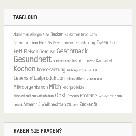
TAGCLOUD
Backen
Abnehmen
Allergie
Bakterien
Brot
Darm
Apfel
Essen
Eier
Ernährung
Darmmikrobiom
Eis
Enzym
Fasten
Erdäpfel
Geschmack
Fett
Fleisch
Gemüse
Gesundheit
Kartoffel
Insekten
Hülsenfrüchte
Kaffee
Kochen
Konservierung
Labor
Küchengeschirr
Lebensmittelproduktion
Lebensmittelverschwendung
Milch
Mikroorganismen
Milchprodukte
Obst
Proteine
Mindesthaltbarkeitsdatum
Protein
trinken
Tomaten
Zucker
Weihnachten
Vitamin C
Zitrone
Öl
Umwelt
HABEN SIE FRAGEN?