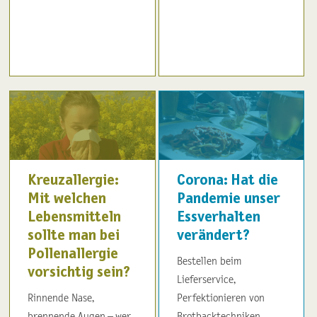
Kreuzallergie:
Corona: Hat die
Mit welchen
Pandemie unser
Lebensmitteln
Essverhalten
sollte man bei
verändert?
Pollenallergie
Bestellen beim
vorsichtig sein?
Lieferservice,
Rinnende Nase,
Perfektionieren von
brennende Augen – wer
Brotbacktechniken,