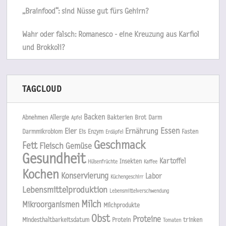
„Brainfood“: sind Nüsse gut fürs Gehirn?
Wahr oder falsch: Romanesco - eine Kreuzung aus Karfiol
und Brokkoli?
TAGCLOUD
Backen
Abnehmen
Allergie
Bakterien
Brot
Darm
Apfel
Essen
Eier
Ernährung
Darmmikrobiom
Eis
Enzym
Fasten
Erdäpfel
Geschmack
Fett
Fleisch
Gemüse
Gesundheit
Kartoffel
Insekten
Hülsenfrüchte
Kaffee
Kochen
Konservierung
Labor
Küchengeschirr
Lebensmittelproduktion
Lebensmittelverschwendung
Milch
Mikroorganismen
Milchprodukte
Obst
Proteine
Mindesthaltbarkeitsdatum
Protein
trinken
Tomaten