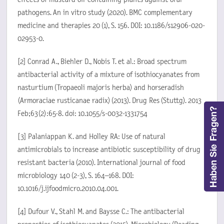
pathogens. An in vitro study (2020). BMC complementary
medicine and therapies 20 (1), S. 156. DOI: 10.1186/s12906-020-
02953-0.
[2] Conrad A., Biehler D., Nobis T. et al.: Broad spectrum
antibacterial activity of a mixture of isothiocyanates from
nasturtium (Tropaeoli majoris herba) and horseradish
(Armoraciae rusticanae radix) (2013). Drug Res (Stuttg). 2013
Feb;63(2):65-8. doi: 10.1055/s-0032-1331754
[3] Palaniappan K. and Holley RA: Use of natural
antimicrobials to increase antibiotic susceptibility of drug
resistant bacteria (2010). International journal of food
microbiology 140 (2-3), S. 164–168. DOI:
10.1016/j.ijfoodmicro.2010.04.001.
[4] Dufour V., Stahl M. and Baysse C.: The antibacterial