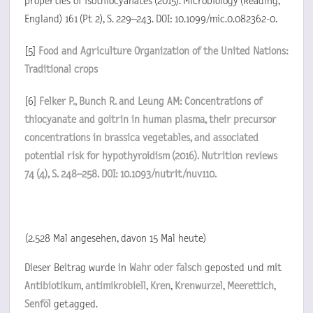
properties of isothiocyanates (2015). Microbiology (Reading,
England) 161 (Pt 2), S. 229–243. DOI: 10.1099/mic.0.082362-0.
[5]
Food and Agriculture Organization of the United Nations:
Traditional crops
[6]
Felker P., Bunch R. and Leung AM: Concentrations of
thiocyanate and goitrin in human plasma, their precursor
concentrations in brassica vegetables, and associated
potential risk for hypothyroidism (2016). Nutrition reviews
74 (4), S. 248–258. DOI: 10.1093/nutrit/nuv110.
(2.528 Mal angesehen, davon 15 Mal heute)
Dieser Beitrag wurde in
Wahr oder falsch
geposted und mit
Antibiotikum
,
antimikrobiell
,
Kren
,
Krenwurzel
,
Meerettich
,
Senföl
getagged.