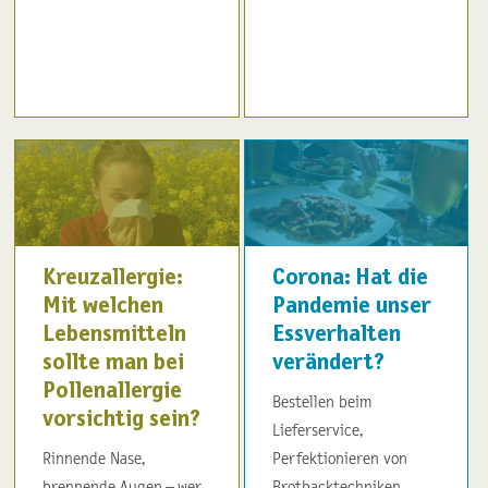
Kreuzallergie:
Corona: Hat die
Mit welchen
Pandemie unser
Lebensmitteln
Essverhalten
sollte man bei
verändert?
Pollenallergie
Bestellen beim
vorsichtig sein?
Lieferservice,
Rinnende Nase,
Perfektionieren von
brennende Augen – wer
Brotbacktechniken,