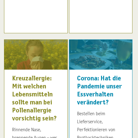
Kreuzallergie:
Corona: Hat die
Mit welchen
Pandemie unser
Lebensmitteln
Essverhalten
sollte man bei
verändert?
Pollenallergie
Bestellen beim
vorsichtig sein?
Lieferservice,
Rinnende Nase,
Perfektionieren von
brennende Augen – wer
Brotbacktechniken,