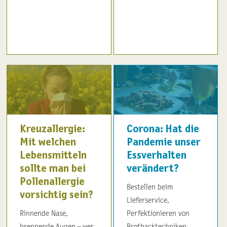
Kreuzallergie:
Corona: Hat die
Mit welchen
Pandemie unser
Lebensmitteln
Essverhalten
sollte man bei
verändert?
Pollenallergie
Bestellen beim
vorsichtig sein?
Lieferservice,
Rinnende Nase,
Perfektionieren von
brennende Augen – wer
Brotbacktechniken,