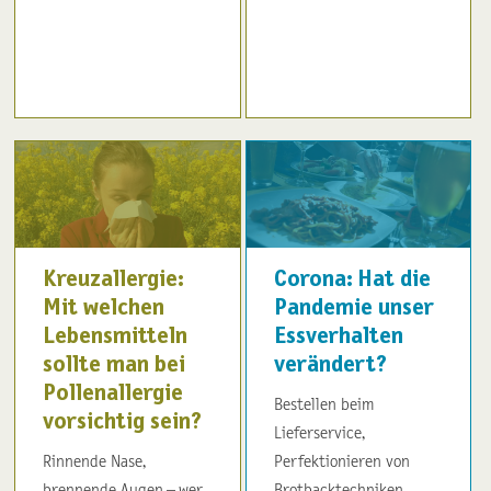
Kreuzallergie:
Corona: Hat die
Mit welchen
Pandemie unser
Lebensmitteln
Essverhalten
sollte man bei
verändert?
Pollenallergie
Bestellen beim
vorsichtig sein?
Lieferservice,
Rinnende Nase,
Perfektionieren von
brennende Augen – wer
Brotbacktechniken,