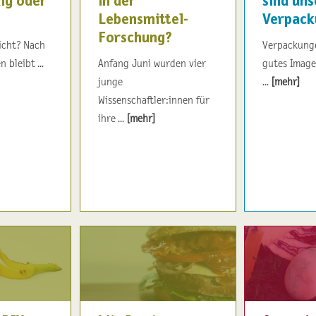
ig oder
in der
sind uns
Lebensmittel-
Verpack
Forschung?
icht? Nach
Verpackung
bleibt ...
Anfang Juni wurden vier
gutes Image
junge
...
[mehr]
Wissenschaftler:innen für
ihre ...
[mehr]