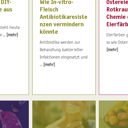
 DIY-
Wie In-vitro-
Ostereie
e aus
Fleisch
Rotkrau
Antibiotikaresiste
Chemie 
nzen vermindern
Eierfär
steht heute
könnte
 ...
[mehr]
Eierfärben g
Antibiotika werden zur
so wie Oster
Behandlung bakterieller
[mehr]
Infektionen eingesetzt und
...
[mehr]