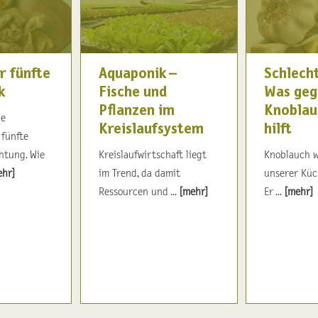
r fünfte
Aquaponik –
Schlech
k
Fische und
Was geg
Pflanzen im
Knoblau
ie
Kreislaufsystem
hilft
 fünfte
htung. Wie
Kreislaufwirtschaft liegt
Knoblauch w
ehr]
im Trend, da damit
unserer Küc
Ressourcen und ...
[mehr]
Er ...
[mehr]