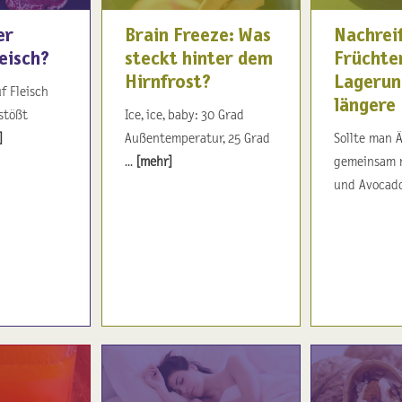
er
Brain Freeze: Was
Nachrei
eisch?
steckt hinter dem
Früchten
Hirnfrost?
Lagerun
f Fleisch
längere
stößt
Ice, ice, baby: 30 Grad
]
Außentemperatur, 25 Grad
Sollte man 
...
[mehr]
gemeinsam 
und Avocados