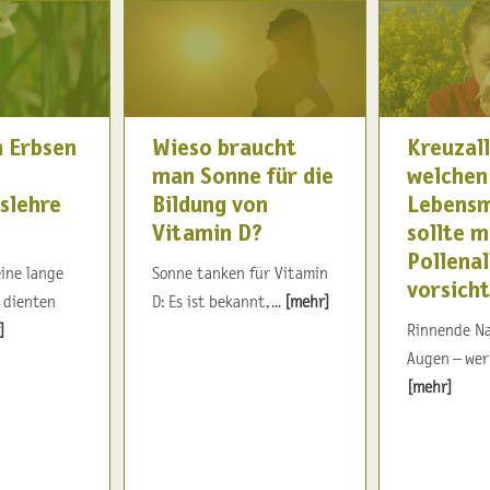
 Erbsen
Wieso braucht
Kreuzall
man Sonne für die
welchen
slehre
Bildung von
Lebensm
Vitamin D?
sollte m
Pollenal
ine lange
Sonne tanken für Vitamin
vorsicht
e dienten
D: Es ist bekannt, ...
[mehr]
]
Rinnende Na
Augen – wer 
[mehr]