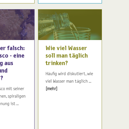
er falsch:
Wie viel Wasser
co - eine
soll man täglich
g aus
trinken?
und
Häufig wird diskutiert, wie
i?
viel Wasser man täglich ...
co mit seiner
[mehr]
en, spiraligen
ung ist ...