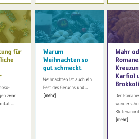
tung für
Warum
Wahr od
liche
Weihnachten so
Romanes
gut schmeckt
Kreuzun
r
Karfiol 
Weihnachten ist auch ein
Brokkol
hoko-
Fest des Geruchs und ...
gen zwar
[mehr]
Der Romanes
ität ...
wunderschön
Blütenanordn
[mehr]