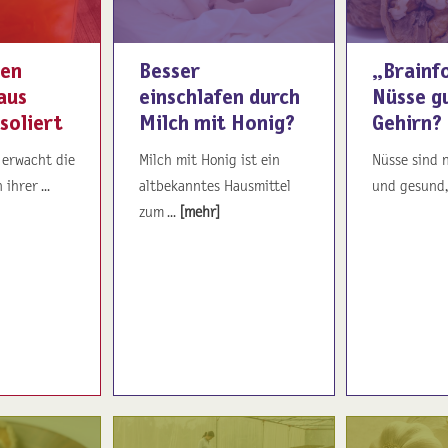
den
Besser
„Brainfo
aus
einschlafen durch
Nüsse gu
soliert
Milch mit Honig?
Gehirn?
 erwacht die
Milch mit Honig ist ein
Nüsse sind 
ihrer ...
altbekanntes Hausmittel
und gesund, 
zum ...
[mehr]