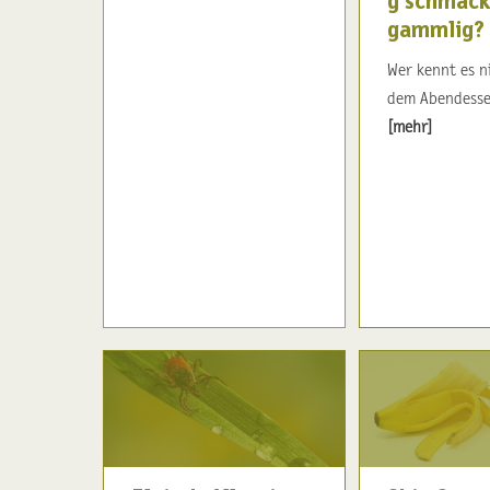
g’schmack
gammlig?
Wer kennt es n
dem Abendessen 
[mehr]