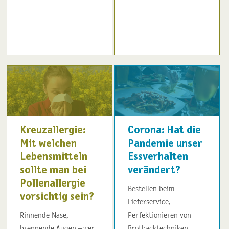
Kreuzallergie:
Corona: Hat die
Mit welchen
Pandemie unser
Lebensmitteln
Essverhalten
sollte man bei
verändert?
Pollenallergie
Bestellen beim
vorsichtig sein?
Lieferservice,
Rinnende Nase,
Perfektionieren von
brennende Augen – wer
Brotbacktechniken,