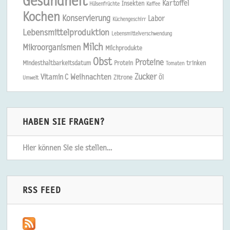
Gesundheit
Kartoffel
Insekten
Hülsenfrüchte
Kaffee
Kochen
Konservierung
Labor
Küchengeschirr
Lebensmittelproduktion
Lebensmittelverschwendung
Milch
Mikroorganismen
Milchprodukte
Obst
Proteine
Mindesthaltbarkeitsdatum
Protein
trinken
Tomaten
Zucker
Weihnachten
Vitamin C
Zitrone
Öl
Umwelt
HABEN SIE FRAGEN?
Hier können Sie sie stellen…
RSS FEED