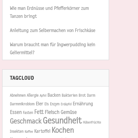
Wie man Erdnüsse und Pfefferkörner zum
Tanzen bringt
Anleitung zum Selbermachen von Frischkäse
Warum braucht man für Ingwerpudding kein
Geliermittel?
TAGCLOUD
Backen
Abnehmen
Allergie
Bakterien
Brot
Darm
Apfel
Eier
Ernährung
Darmmikrobiom
Eis
Enzym
Erdäpfel
Fett
Essen
Fleisch
Gemüse
Fasten
Gesundheit
Geschmack
Hülsenfrüchte
Kochen
Kartoffel
Insekten
Kaffee