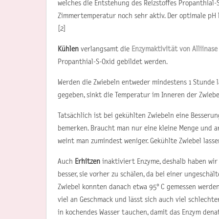
welches die Entstehung des Reizstoffes Propanthial-S
Zimmertemperatur noch sehr aktiv. Der optimale pH li
[2]
Kühlen
verlangsamt die
Enzymaktivität von Alliinas
Propanthial-S-Oxid gebildet werden.
Werden die Zwiebeln entweder mindestens 1 Stunde l
gegeben, sinkt die Temperatur im Inneren der Zwiebel
Tatsächlich ist bei gekühlten Zwiebeln eine Besseru
bemerken. Braucht man nur eine kleine Menge und a
weint man zumindest weniger. Gekühlte Zwiebel lassen
Auch
Erhitzen
inaktiviert Enzyme, deshalb haben wir 
besser, sie vorher zu schälen, da bei einer ungeschäl
Zwiebel konnten danach etwa 95° C gemessen werden, 
viel an Geschmack und lässt sich auch viel schlecht
in kochendes Wasser tauchen, damit das Enzym denatu