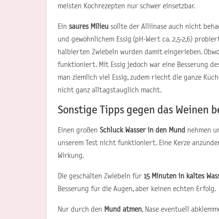
meisten Kochrezepten nur schwer einsetzbar.
Ein
saures Milieu
sollte der Alliinase auch nicht beha
und gewöhnlichem Essig (pH-Wert ca. 2,5-2,6) probier
halbierten Zwiebeln wurden damit eingerieben. Obwohl
funktioniert. Mit Essig jedoch war eine Besserung d
man ziemlich viel Essig, zudem riecht die ganze Kü
nicht ganz alltagstauglich macht.
Sonstige Tipps gegen das Weinen 
Einen großen
Schluck Wasser in den Mund
nehmen und
unserem Test nicht funktioniert. Eine Kerze anzünde
Wirkung.
Die geschälten Zwiebeln für
15 Minuten in kaltes Was
Besserung für die Augen, aber keinen echten Erfolg.
Nur durch den
Mund atmen
, Nase eventuell abklemm