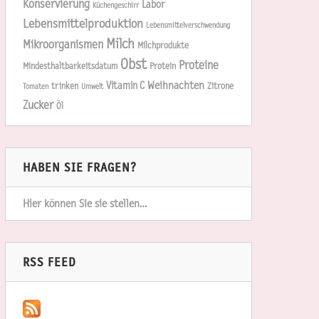
Konservierung
Labor
Küchengeschirr
Lebensmittelproduktion
Lebensmittelverschwendung
Milch
Mikroorganismen
Milchprodukte
Obst
Proteine
Mindesthaltbarkeitsdatum
Protein
Weihnachten
Vitamin C
trinken
Zitrone
Tomaten
Umwelt
Zucker
Öl
HABEN SIE FRAGEN?
Hier können Sie sie stellen…
RSS FEED