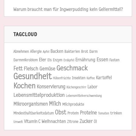
Warum braucht man für Ingwerpudding kein Geliermittel?
TAGCLOUD
Backen
Abnehmen
Allergie
Bakterien
Brot
Darm
Apfel
Essen
Eier
Ernährung
Darmmikrobiom
Eis
Enzym
Fasten
Erdäpfel
Geschmack
Fett
Fleisch
Gemüse
Gesundheit
Kartoffel
Insekten
Hülsenfrüchte
Kaffee
Kochen
Konservierung
Labor
Küchengeschirr
Lebensmittelproduktion
Lebensmittelverschwendung
Milch
Mikroorganismen
Milchprodukte
Obst
Proteine
Mindesthaltbarkeitsdatum
Protein
trinken
Tomaten
Zucker
Weihnachten
Vitamin C
Zitrone
Öl
Umwelt