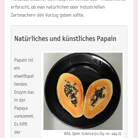
erforscht, ob man natürlichen oder industriellen
Zartmachern den Vorzug geben sollte.
Natürliches und künstliches Papain
Papain ist 
ein 
eiweißspal
tendes 
Enzym das 
in der 
Papaya 
vorkommt. 
Es hilft 
der 
Bild: Open Science (cc/by-nc-sa4.0)