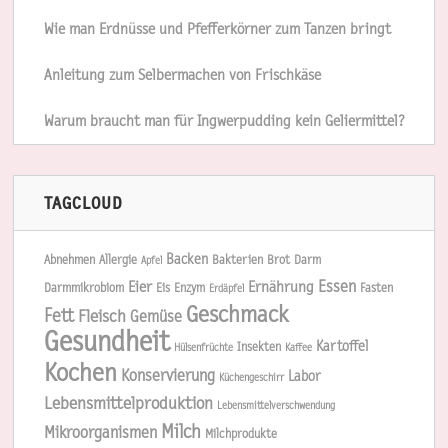
Wie man Erdnüsse und Pfefferkörner zum Tanzen bringt
Anleitung zum Selbermachen von Frischkäse
Warum braucht man für Ingwerpudding kein Geliermittel?
TAGCLOUD
Backen
Abnehmen
Allergie
Bakterien
Brot
Darm
Apfel
Essen
Eier
Ernährung
Darmmikrobiom
Eis
Enzym
Fasten
Erdäpfel
Geschmack
Fett
Fleisch
Gemüse
Gesundheit
Kartoffel
Insekten
Hülsenfrüchte
Kaffee
Kochen
Konservierung
Labor
Küchengeschirr
Lebensmittelproduktion
Lebensmittelverschwendung
Milch
Mikroorganismen
Milchprodukte