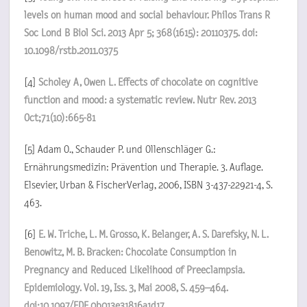
levels on human mood and social behaviour. Philos Trans R
Soc Lond B Biol Sci. 2013 Apr 5; 368(1615): 20110375. doi:
10.1098/rstb.2011.0375
[4]
Scholey A, Owen L. Effects of chocolate on cognitive
function and mood: a systematic review. Nutr Rev. 2013
Oct;71(10):665-81
[5] Adam O., Schauder P. und Ollenschläger G.:
Ernährungsmedizin: Prävention und Therapie. 3. Auflage.
Elsevier, Urban & FischerVerlag, 2006, ISBN 3-437-22921-4, S.
463.
[6]
E. W. Triche, L. M. Grosso, K. Belanger, A. S. Darefsky, N. L.
Benowitz, M. B. Bracken: Chocolate Consumption in
Pregnancy and Reduced Likelihood of Preeclampsia.
Epidemiology. Vol. 19, Iss. 3, Mai 2008, S. 459–464.
doi:10.1097/EDE.0b013e31816a1d17.