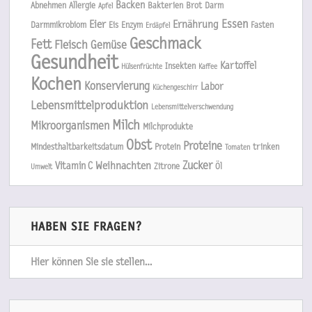
Backen
Abnehmen
Allergie
Bakterien
Brot
Darm
Apfel
Essen
Eier
Ernährung
Darmmikrobiom
Eis
Enzym
Fasten
Erdäpfel
Geschmack
Fett
Fleisch
Gemüse
Gesundheit
Kartoffel
Insekten
Hülsenfrüchte
Kaffee
Kochen
Konservierung
Labor
Küchengeschirr
Lebensmittelproduktion
Lebensmittelverschwendung
Milch
Mikroorganismen
Milchprodukte
Obst
Proteine
Mindesthaltbarkeitsdatum
Protein
trinken
Tomaten
Zucker
Weihnachten
Vitamin C
Zitrone
Öl
Umwelt
HABEN SIE FRAGEN?
Hier können Sie sie stellen…