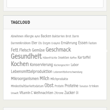
TAGCLOUD
Backen
Abnehmen
Allergie
Bakterien
Brot
Darm
Apfel
Essen
Eier
Ernährung
Darmmikrobiom
Eis
Enzym
Fasten
Erdäpfel
Geschmack
Fett
Fleisch
Gemüse
Gesundheit
Kartoffel
Insekten
Hülsenfrüchte
Kaffee
Kochen
Konservierung
Labor
Küchengeschirr
Lebensmittelproduktion
Lebensmittelverschwendung
Milch
Mikroorganismen
Milchprodukte
Obst
Proteine
Mindesthaltbarkeitsdatum
Protein
trinken
Tomaten
Zucker
Weihnachten
Vitamin C
Zitrone
Öl
Umwelt