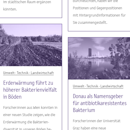
durchleuchten, haben wir die
im städtischen Raum ergänzen
Positionen und Gegenpositionen
könnten.
mit Hintergrundinformationen für
Sie zusammengestellt.
Umwelt - Technik - Landwirtschaft
Erderwärmung führt zu
Umwelt - Technik - Landwirtschaft
höherer Bakterienvielfalt
Donau als Namensgeber
in Böden
für antibiotikaresistentes
Forscher:innen aus Wien konnten in
Bakterium
einer neuen Studie zeigen, wie die
Forscheri:nnen der Universität
Erderwärmung die Bakterien-
Graz haben eine neue
diversität in unseren Böden be-