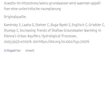
staedte-im-hitzestress/wiens-grundwasser-wird-waermer-appell-
fuer-eine-unterirdische-raumplanung
Originalquelle:
Kaminsky E, Laaha G, Steiner C, Buga-Nyeki E, Englisch C, Griebler C,
Stumpp C. Increasing Trends of Shallow Groundwater Warming in
Vienna’s Urban Aquifers. Hydrological Processes.
2025;39(2):e70076. doi:https://doi.org/10.1002/hyp.70076
Schlagwörter:
Umwelt