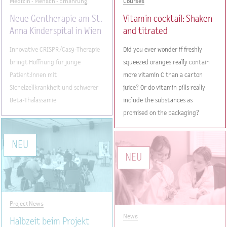
Medizin - Mensch - Ernährung
Courses
Neue Gentherapie am St.
Vitamin cocktail: Shaken
Anna Kinderspital in Wien
and titrated
Innovative CRISPR/Cas9-Therapie
Did you ever wonder if freshly
bringt Hoffnung für junge
squeezed oranges really contain
Patient:innen mit
more vitamin C than a carton
Sichelzellkrankheit und schwerer
juice? Or do vitamin pills really
Beta-Thalassämie
include the substances as
promised on the packaging?
Project News
News
Halbzeit beim Projekt