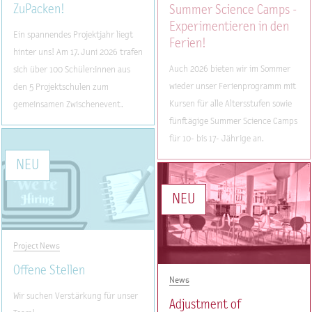
ZuPacken!
Summer Science Camps -
Experimentieren in den
Ein spannendes Projektjahr liegt
Ferien!
hinter uns! Am 17. Juni 2026 trafen
Auch 2026 bieten wir im Sommer
sich über 100 Schüler:innen aus
wieder unser Ferienprogramm mit
den 5 Projektschulen zum
Kursen für alle Altersstufen sowie
gemeinsamen Zwischenevent.
fünftägige Summer Science Camps
für 10- bis 17- Jährige an.
Project News
Offene Stellen
News
Wir suchen Verstärkung für unser
Adjustment of