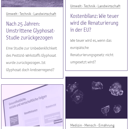
Umwelt - Technik - Landwirtschaft
Umwelt - Technik - Landwirtschaft
Kostenbilanz: Wie teuer
wird die Renaturierung
Nach 25 Jahren:
in der EU?
Umstrittene Glyphosat-
Studie zurückgezogen
Wie teuer wird es, wenn das
europäische
Eine Studie zur Unbedenklichkeit
Renaturierungsgesetz nicht
des Pestizid-Wirkstoffs Glyphosat
umgesetzt wird?
wurde zurückgezogen. Ist
Glyphosat doch krebserregend?
Medizin - Mensch - Ernährung