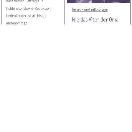
dass dessen Beitrag zur
Kohlenstoffdioxid-Reduktion
Genetik und Zellbiologie
bedeutender ist als bisher
Wie das Alter der Oma
angenommen.
die Lebenserwartung der
Enkel beeinflusst
Ein Forschungsteam der
Veterinärmedizinischen
Universität Wien konnte zeigen,
dass sich bei Vögeln ein hohes
Alter der Großmütter negativ auf
die Lebenserwartung ihrer Enkel
Medizin - Mensch - Ernährung
auswirkt. Grund dafür sind
verkürzte Schutzstrukturen an
Ignaz Semmelweis
den Enden der Chromosomen.
Institut für
Infektionskrankheiten
startet
Am 21. Jänner 2025 fand die