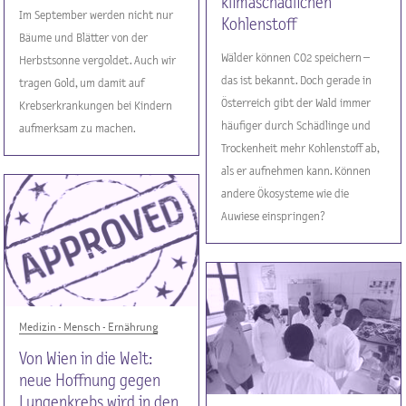
klimaschädlichen
Im September werden nicht nur
Kohlenstoff
Bäume und Blätter von der
Wälder können CO2 speichern –
Herbstsonne vergoldet. Auch wir
das ist bekannt. Doch gerade in
tragen Gold, um damit auf
Österreich gibt der Wald immer
Krebserkrankungen bei Kindern
häufiger durch Schädlinge und
aufmerksam zu machen.
Trockenheit mehr Kohlenstoff ab,
als er aufnehmen kann. Können
andere Ökosysteme wie die
Auwiese einspringen?
Medizin - Mensch - Ernährung
Von Wien in die Welt:
neue Hoffnung gegen
Lungenkrebs wird in den