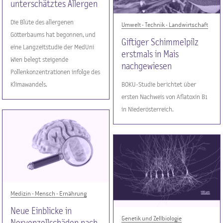
unterschätztes Allergen
Die Blüte des allergenen
Umwelt - Technik - Landwirtschaft
Götterbaums hat begonnen, und
Giftiger Schimmelpilz
eine Langzeitstudie der MedUni
erstmals in Mais
Wien belegt steigende
nachgewiesen
Pollenkonzentrationen infolge des
Klimawandels.
BOKU-Studie berichtet über
ersten Nachweis von Aflatoxin B1
in Niederösterreich.
Medizin - Mensch - Ernährung
Neue Einblicke in
Genetik und Zellbiologie