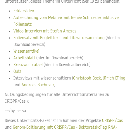
unterstützen, dieses Thema im Unterricht (Sek II) zu behandeln:
Erklärvideo
Aufzeichnung vom Webinar mit Renée Schroeder inklusive
Foliensatz
Video-Interview mit Stefan Ameres
Foliensatz mit Begleittext und Literatursammlung
(hier im
Downloadbereich)
Wissensartikel
Arbeitsblatt
(hier im Downloadbereich)
Kreuzworträtsel
(hier im Downloadbereich)
Quiz
Interviews mit Wissenschaftlern
(
Christoph Bock,
Ulrich Elling
und
Andreas Bachmair
)
Nutzungsbedingungen für alle Unterrichtsmaterialien zu
CRISPR/Cas9:
cc/by-nc-sa
Dieses Unterrichts-Paket ist im Rahmen der Projekte
CRISPR/Cas
und
Genom-Editierung mit CRISPR/Cas - Doktoratskolleg RNA-