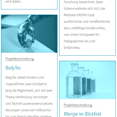
wird dabei...
Forschung bezeichnet. Open
Science widmete sich 2017 der
Methode CRISPR/Cas9
ausführlicher und veröffentlichte
dazu vielfältige Inhalte online,
vom Unterrichtspaket für
PädagogInnen bis zum
Erklärvideo.
Projektbeschreibung
BodyTec
BodyTec bietet Kindern und
Jugendlichen zwei Schuljahre
lang die Möglichkeit, sich mit dem
Thema Verbindung von Körper
und Technik auseinanderzusetzen.
Projektbeschreibung
Die jungen Leute vom Volksschul-
Allergie im Blickfeld
bis zum Obertsufenalter arbeiten