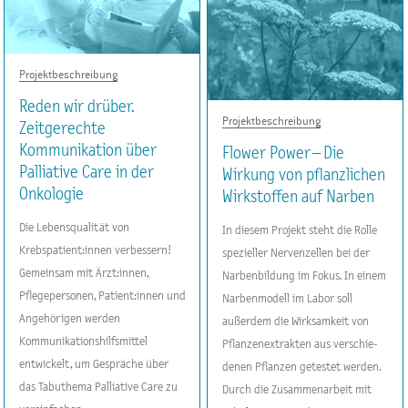
Projektbeschreibung
Reden wir drüber.
Projektbeschreibung
Zeitgerechte
Kommunikation über
Flower Power – Die
Palliative Care in der
Wirkung von pflanzlichen
Onkologie
Wirkstoffen auf Narben
Die Lebensqualität von
In diesem Projekt steht die Rolle
Krebspatient:innen verbessern!
spezieller Nervenzellen bei der
Gemeinsam mit Ärzt:innen,
Narbenbildung im Fokus. In einem
Pflegepersonen, Patient:innen und
Narbenmodell im Labor soll
Angehörigen werden
außerdem die Wirksamkeit von
Kommunikationshilfsmittel
Pflanzenextrakten aus verschie-
entwickelt, um Gespräche über
denen Pflanzen getestet werden.
das Tabuthema Palliative Care zu
Durch die Zusammenarbeit mit