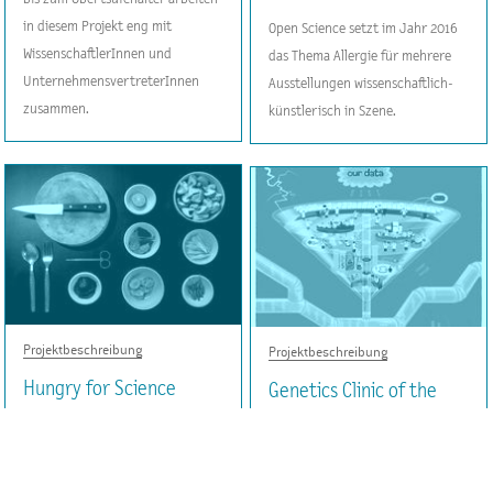
in diesem Projekt eng mit
Open Science setzt im Jahr 2016
WissenschaftlerInnen und
das Thema Allergie für mehrere
UnternehmensvertreterInnen
Ausstellungen wissenschaftlich-
zusammen.
künstlerisch in Szene.
Projektbeschreibung
Projektbeschreibung
Hungry for Science
Genetics Clinic of the
Future
Bei diesem Projekt dreht sich alles
um das Thema Essen und
Das EU-Projekt „A stepping stone
Ernährung. Auch die Wissenschaft
approach towards the Genetics