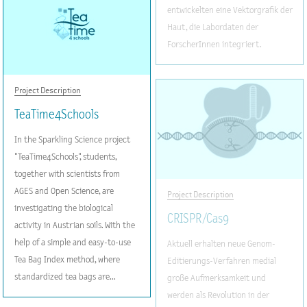
entwickelten eine Vektorgrafik der
Haut, die Labordaten der
ForscherInnen integriert.
Project Description
TeaTime4Schools
In the Sparkling Science project
"TeaTime4Schools", students,
together with scientists from
AGES and Open Science, are
Project Description
investigating the biological
CRISPR/Cas9
activity in Austrian soils. With the
help of a simple and easy-to-use
Aktuell erhalten neue Genom-
Tea Bag Index method, where
Editierungs-Verfahren medial
standardized tea bags are...
große Aufmerksamkeit und
werden als Revolution in der