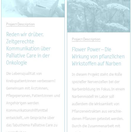
Project Description
Reden wir drüber.
Project Description
Zeitgerechte
Kommunikation über
Flower Power – Die
Palliative Care in der
Wirkung von pflanzlichen
Onkologie
Wirkstoffen auf Narben
Die Lebensqualität von
In diesem Projekt steht die Rolle
Krebspatient:innen verbessern!
spezieller Nervenzellen bei der
Gemeinsam mit Ärzt:innen,
Narbenbildung im Fokus. In einem
Pflegepersonen, Patient:innen und
Narbenmodell im Labor soll
Angehörigen werden
außerdem die Wirksamkeit von
Kommunikationshilfsmittel
Pflanzenextrakten aus verschie-
entwickelt, um Gespräche über
denen Pflanzen getestet werden.
das Tabuthema Palliative Care zu
Durch die Zusammenarbeit mit