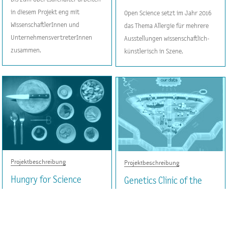
in diesem Projekt eng mit
Open Science setzt im Jahr 2016
WissenschaftlerInnen und
das Thema Allergie für mehrere
UnternehmensvertreterInnen
Ausstellungen wissenschaftlich-
zusammen.
künstlerisch in Szene.
Projektbeschreibung
Projektbeschreibung
Hungry for Science
Genetics Clinic of the
Future
Bei diesem Projekt dreht sich alles
um das Thema Essen und
Das EU-Projekt „A stepping stone
Ernährung. Auch die Wissenschaft
approach towards the Genetics