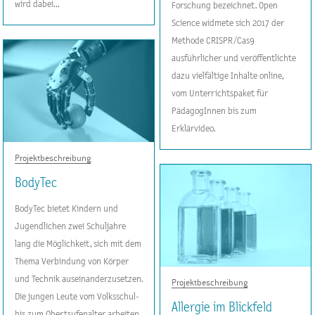
wird dabei...
Forschung bezeichnet. Open
Science widmete sich 2017 der
Methode CRISPR/Cas9
ausführlicher und veröffentlichte
dazu vielfältige Inhalte online,
vom Unterrichtspaket für
PädagogInnen bis zum
Erklärvideo.
Projektbeschreibung
BodyTec
BodyTec bietet Kindern und
Jugendlichen zwei Schuljahre
lang die Möglichkeit, sich mit dem
Thema Verbindung von Körper
und Technik auseinanderzusetzen.
Projektbeschreibung
Die jungen Leute vom Volksschul-
Allergie im Blickfeld
bis zum Obertsufenalter arbeiten