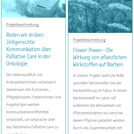
Projektbeschreibung
Reden wir drüber.
Projektbeschreibung
Zeitgerechte
Kommunikation über
Flower Power – Die
Palliative Care in der
Wirkung von pflanzlichen
Onkologie
Wirkstoffen auf Narben
Die Lebensqualität von
In diesem Projekt steht die Rolle
Krebspatient:innen verbessern!
spezieller Nervenzellen bei der
Gemeinsam mit Ärzt:innen,
Narbenbildung im Fokus. In einem
Pflegepersonen, Patient:innen und
Narbenmodell im Labor soll
Angehörigen werden
außerdem die Wirksamkeit von
Kommunikationshilfsmittel
Pflanzenextrakten aus verschie-
entwickelt, um Gespräche über
denen Pflanzen getestet werden.
das Tabuthema Palliative Care zu
Durch die Zusammenarbeit mit