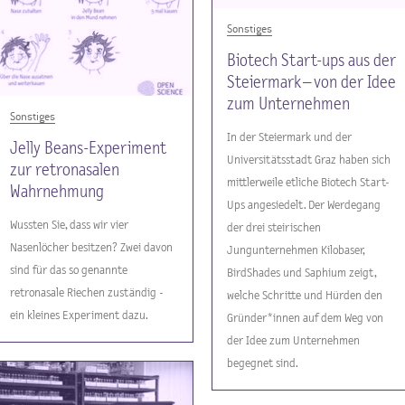
Sonstiges
Biotech Start-ups aus der
Steiermark – von der Idee
zum Unternehmen
Sonstiges
In der Steiermark und der
Jelly Beans-Experiment
Universitätsstadt Graz haben sich
zur retronasalen
mittlerweile etliche Biotech Start-
Wahrnehmung
Ups angesiedelt. Der Werdegang
Wussten Sie, dass wir vier
der drei steirischen
Nasenlöcher besitzen? Zwei davon
Jungunternehmen Kilobaser,
sind für das so genannte
BirdShades und Saphium zeigt,
retronasale Riechen zuständig -
welche Schritte und Hürden den
ein kleines Experiment dazu.
Gründer*innen auf dem Weg von
der Idee zum Unternehmen
begegnet sind.