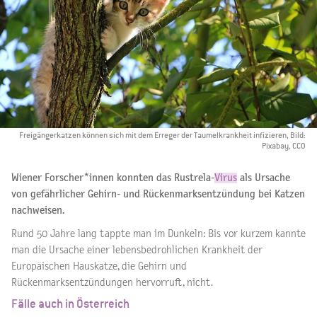
Freigängerkatzen können sich mit dem Erreger der Taumelkrankheit infizieren, Bild:
Pixabay, CCO
Wiener Forscher*innen konnten das Rustrela-
Virus
als Ursache
von gefährlicher Gehirn- und Rückenmarksentzündung bei Katzen
nachweisen.
Rund 50 Jahre lang tappte man im Dunkeln: Bis vor kurzem kannte
man die Ursache einer lebensbedrohlichen Krankheit der
Europäischen Hauskatze, die Gehirn und
Rückenmarksentzündungen hervorruft, nicht.
Fälle auch in Österreich