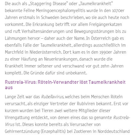
Die auch als „Staggering Disease“ oder „Taumelkrankheit“
bekannte Feline Meningoencephalomyelitis wurde in den 1070er
Jahren erstmals in Schweden beschrieben, wo sie auch heute noch
vorkommt. Die Erkrankung betrifft vor allem Freigängerkatzen
und ruft Verhaltensänderungen und Bewegungsstörungen bis zu
Lähmungen hervor – daher auch der Name. In Österreich gab es
ebenfalls Fälle der Taumelkrankheit, allerdings ausschließlich im
Marchfeld in Niederösterreich. Dort kam es in den 1990er Jahren
zu einer Häufung an Neuerkrankungen, danach wurde die
Krankheit immer seltener und verschwand vor gut zehn Jahren
komplett. Die Gründe dafür sind unbekannt.
Rustrela-Virus: Röteln-Verwandter löst Taumelkrankheit
aus
Lange Zeit war das
Rubellavirus
, welches beim Menschen Röteln
verursacht, als einziger Vertreter der Rubiviren bekannt. Erst vor
kurzem wurden bei Tieren zwei weitere Mitglieder dieser
Virengattung entdeckt, von denen eines das so genannte
Rustrela-
Virus
ist. Dieses konnte bereits als Verursacher von
Gehirnentzündung (Enzephalitis) bei Zootieren in Norddeutschland