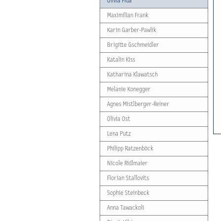
Olivia Fida
Maximilian Frank
Karin Garber-Pawlik
Brigitte Gschmeidler
Katalin Kiss
Katharina Klawatsch
Melanie Konegger
Agnes Mistlberger-Reiner
Olivia Ost
Lena Putz
Philipp Ratzenböck
Nicole Ridlmaier
Florian Stallovits
Sophie Steinbeck
Anna Tawackoli