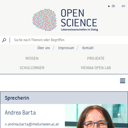
de
en
Los
Über uns
Impressum
Kontakt
WISSEN
PROJEKTE
SCHULCORNER
VIENNA OPEN LAB
Sprecherin
Andrea Barta
e:
andrea.barta@meduniwien.ac.at