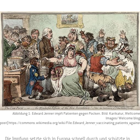
Abbildung 1: Edward Jenner impft Patienten gegen Pocken. Bild: Karikatur, Wellcome
Images/ Welcome blog
post(https://commons.wikimedia.org/wiki/File:Edward_Jenner_vaccinating_patients_agai
Die Impfung setzte sich in Europa schnell durch und schützte in