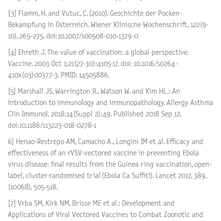
[3] Flamm, H. and Vutuc, C. (2010). Geschichte der Pocken-
Bekämpfung in Österreich. Wiener Klinische Wochenschrift, 122(9-
10), 265–275. doi:10.1007/s00508-010-1379-0
[4] Ehreth J. The value of vaccination: a global perspective.
Vaccine. 2003 Oct 1;21(27-30):4105-17. doi: 10.1016/s0264-
410x(03)00377-3. PMID: 14505886.
[5] Marshall JS, Warrington R., Watson W. and Kim HL.: An
introduction to immunology and immunopathology. Allergy Asthma
Clin Immunol. 2018;14(Suppl 2):49. Published 2018 Sep 12.
doi:10.1186/s13223-018-0278-1
6] Henao-Restrepo AM, Camacho A., Longini IM et al. Efficacy and
effectiveness of an rVSV-vectored vaccine in preventing Ebola
virus disease: final results from the Guinea ring vaccination, open-
label, cluster-randomised trial (Ebola Ca Suffit!). Lancet 2017, 389,
(10068), 505-518.
[7] Vrba SM, Kirk NM, Brisse ME et al.: Development and
Applications of Viral Vectored Vaccines to Combat Zoonotic and