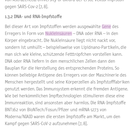
gegen SARS-Cov-2 [7, 8].
1.3.2 DNA- und RNA-Impfstoffe
Bei dieser Art von Impfstoffen werden ausgewählte
Gene
des
Erregers in Form von
Nukleinsäuren
– DNA oder RNA – in den
Körper eingebracht. Die Nukleinsäure liegt nicht nackt vor,
sondern ist umhüllt – beispielsweise von Lipidnano-Partikeln, die
man sich wie kleine, schützende Fetttröpfchen vorstellen kann.
DNA oder RNA liefern in den menschlichen Zellen dann den
Bauplan für die Herstellung des entsprechenden Proteins. So
können beliebige Antigene des Erregers von der Maschinerie des
Menschen hergestellt und seine Körperzellen als Impfstofffabriken
genutzt werden. Das Immunsystem erkennt die fremden Antigene.
Wie bei herkömmlichen Impftechnologien stimulieren diese eine
Immunreaktion, sind ansonsten aber harmlos. Die RNA-Impfstoffe
BNT162 von BioNTech/Fosun/Pfizer und mRNA-1273 von
Moderna/NIAID waren die ersten Impfstoffe am Markt, um den
Kampf gegen SARS-CoV-2 aufzunehmen [7, 8].