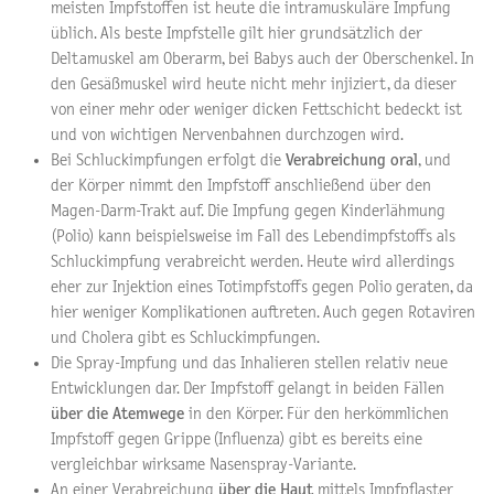
meisten Impfstoffen ist heute die intramuskuläre Impfung
üblich. Als beste Impfstelle gilt hier grundsätzlich der
Deltamuskel am Oberarm, bei Babys auch der Oberschenkel. In
den Gesäßmuskel wird heute nicht mehr injiziert, da dieser
von einer mehr oder weniger dicken Fettschicht bedeckt ist
und von wichtigen Nervenbahnen durchzogen wird.
Bei Schluckimpfungen erfolgt die
Verabreichung oral
, und
der Körper nimmt den Impfstoff anschließend über den
Magen-Darm-Trakt auf. Die Impfung gegen Kinderlähmung
(Polio) kann beispielsweise im Fall des Lebendimpfstoffs als
Schluckimpfung verabreicht werden. Heute wird allerdings
eher zur Injektion eines Totimpfstoffs gegen Polio geraten, da
hier weniger Komplikationen auftreten. Auch gegen Rotaviren
und Cholera gibt es Schluckimpfungen.
Die Spray-Impfung und das Inhalieren stellen relativ neue
Entwicklungen dar. Der Impfstoff gelangt in beiden Fällen
über die Atemwege
in den Körper. Für den herkömmlichen
Impfstoff gegen Grippe (Influenza) gibt es bereits eine
vergleichbar wirksame Nasenspray-Variante.
An einer Verabreichung
über die Haut
mittels Impfpflaster