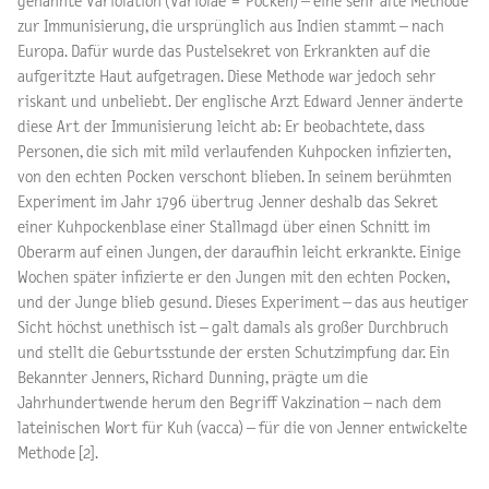
genannte Variolation (Variolae = Pocken) – eine sehr alte Methode
zur Immunisierung, die ursprünglich aus Indien stammt – nach
Europa. Dafür wurde das Pustelsekret von Erkrankten auf die
aufgeritzte Haut aufgetragen. Diese Methode war jedoch sehr
riskant und unbeliebt. Der englische Arzt Edward Jenner änderte
diese Art der Immunisierung leicht ab: Er beobachtete, dass
Personen, die sich mit mild verlaufenden Kuhpocken infizierten,
von den echten Pocken verschont blieben. In seinem berühmten
Experiment im Jahr 1796 übertrug Jenner deshalb das Sekret
einer Kuhpockenblase einer Stallmagd über einen Schnitt im
Oberarm auf einen Jungen, der daraufhin leicht erkrankte. Einige
Wochen später infizierte er den Jungen mit den echten Pocken,
und der Junge blieb gesund. Dieses Experiment – das aus heutiger
Sicht höchst unethisch ist – galt damals als großer Durchbruch
und stellt die Geburtsstunde der ersten Schutzimpfung dar. Ein
Bekannter Jenners, Richard Dunning, prägte um die
Jahrhundertwende herum den Begriff Vakzination – nach dem
lateinischen Wort für Kuh (vacca) – für die von Jenner entwickelte
Methode [2].