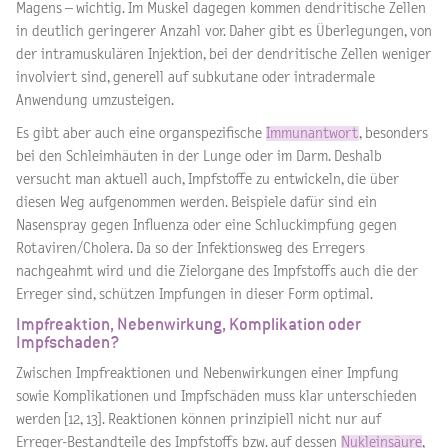
Magens – wichtig. Im Muskel dagegen kommen dendritische Zellen
in deutlich geringerer Anzahl vor. Daher gibt es Überlegungen, von
der intramuskulären Injektion, bei der dendritische Zellen weniger
involviert sind, generell auf subkutane oder intradermale
Anwendung umzusteigen.
Es gibt aber auch eine organspezifische
Immunantwort
, besonders
bei den Schleimhäuten in der Lunge oder im Darm. Deshalb
versucht man aktuell auch, Impfstoffe zu entwickeln, die über
diesen Weg aufgenommen werden. Beispiele dafür sind ein
Nasenspray gegen Influenza oder eine Schluckimpfung gegen
Rotaviren/Cholera. Da so der Infektionsweg des Erregers
nachgeahmt wird und die Zielorgane des Impfstoffs auch die der
Erreger sind, schützen Impfungen in dieser Form optimal.
Impfreaktion, Nebenwirkung, Komplikation oder
Impfschaden?
Zwischen Impfreaktionen und Nebenwirkungen einer Impfung
sowie Komplikationen und Impfschäden muss klar unterschieden
werden [12, 13]. Reaktionen können prinzipiell nicht nur auf
Erreger-Bestandteile des Impfstoffs bzw. auf dessen
Nukleinsäure
,