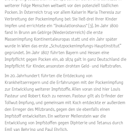
weiterer Folge Menschen weltweit vor den potenziell tödlichen
Pocken. In Österreich trug vor allem Kaiserin Maria Theresia zur
Verbreitung der Pockenimpfung bei: Sie ließ drei ihrer Kinder
impfen und errichtete ein "Inokulationshaus" [3]. Im Jahr 1800
fand in Brunn am Gebirge (Niederösterreich) die erste
Massenimpfung Kontinentaleuropas statt und ein Jahr später
wurde in Wien das erste „Schutzpockenimpfungs-Hauptinstitut“
gegründet. Im Jahr 1807 führten Bayern und Hessen eine
Impfpflicht gegen Pocken ein, ab 1874 galt in ganz Deutschland die
Impfpflicht für Kinder, ansonsten drohten Geld- und Haftstrafen.
Im 20. Jahrhundert führten die Entdeckung von
Krankheitserregern und die Erfahrungen mit der Pockenimpfung
zur Entwicklung weiterer Impfstoffe. Allen voran sind hier Louis
Pasteur und Robert Koch zu nennen. Pasteur gilt als Erfinder der
Tollwut-Impfung, und gemeinsam mit Koch entdeckte er außerdem
den Erreger des Milzbrands, gegen den sie ebenfalls einen
Impfstoff entwickelten. Ein weiterer Meilenstein war die
Entwicklung von Impfstoffen gegen Diphterie und Tetanus durch
Emil van Behring und Paul Ehrlich.