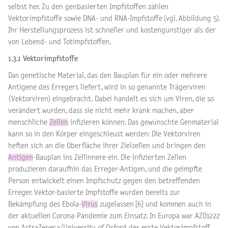
selbst her. Zu den genbasierten Impfstoffen zählen
Vektorimpfstoffe sowie DNA- und RNA-Impfstoffe (vgl. Abbildung 5).
Ihr Herstellungsprozess ist schneller und kostengünstiger als der
von Lebend- und Totimpfstoffen.
1.3.1 Vektorimpfstoffe
Das genetische Material, das den Bauplan für ein oder mehrere
Antigene des Erregers liefert, wird in so genannte Trägerviren
(Vektorviren) eingebracht. Dabei handelt es sich um Viren, die so
verändert wurden, dass sie nicht mehr krank machen, aber
menschliche
Zellen
infizieren können. Das gewünschte Genmaterial
kann so in den Körper eingeschleust werden: Die Vektorviren
heften sich an die Oberfläche ihrer Zielzellen und bringen den
Antigen
-Bauplan ins Zellinnere ein. Die infizierten Zellen
produzieren daraufhin das Erreger-Antigen, und die geimpfte
Person entwickelt einen Impfschutz gegen den betreffenden
Erreger. Vektor-basierte Impfstoffe wurden bereits zur
Bekämpfung des Ebola-
Virus
zugelassen [6] und kommen auch in
der aktuellen Corona-Pandemie zum Einsatz. In Europa war AZD1222
von AstraZeneca/University of Oxford der erste Vektorimpfstoff