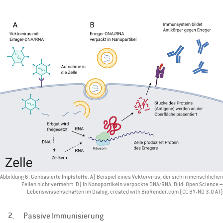
Abbildung 6: Genbasierte Impfstoffe. A) Beispiel eines Vektorvirus, der sich in menschlichen
Zellen nicht vermehrt. B) In Nanopartikeln verpackte DNA/RNA, Bild: Open Science –
Lebenswissenschaften im Dialog, created with BioRender.com (CC BY-ND 3.0 AT)
2. Passive Immunisierung