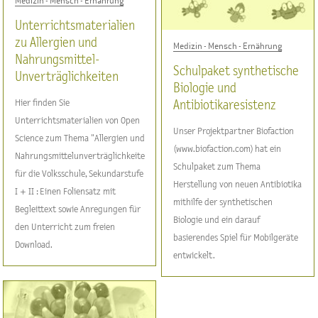
Medizin - Mensch - Ernährung
Unterrichtsmaterialien
zu Allergien und
Medizin - Mensch - Ernährung
Nahrungsmittel-
Schulpaket synthetische
Unverträglichkeiten
Biologie und
Hier finden Sie
Antibiotikaresistenz
Unterrichtsmaterialien von Open
Unser Projektpartner Biofaction
Science zum Thema "Allergien und
(www.biofaction.com) hat ein
Nahrungsmittelunverträglichkeiten"
Schulpaket zum Thema
für die Volksschule, Sekundarstufe
Herstellung von neuen Antibiotika
I + II : Einen Foliensatz mit
mithilfe der synthetischen
Begleittext sowie Anregungen für
Biologie und ein darauf
den Unterricht zum freien
basierendes Spiel für Mobilgeräte
Download.
entwickelt.