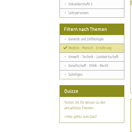
•
Sekundarstufe 2
•
Lehrpersonen
Filtern nach Themen
•
Genetik und Zellbiologie
Medizin - Mensch - Ernährung
•
Umwelt - Technik - Landwirtschaft
•
Gesellschaft - Ethik - Recht
•
Sonstiges
Quizze
Testen Sie Ihr Wissen zu den
aktuellsten Themen
» Hier gehts zum Quiz!