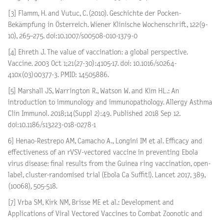
[3] Flamm, H. and Vutuc, C. (2010). Geschichte der Pocken-
Bekämpfung in Österreich. Wiener Klinische Wochenschrift, 122(9-
10), 265–275. doi:10.1007/s00508-010-1379-0
[4] Ehreth J. The value of vaccination: a global perspective.
Vaccine. 2003 Oct 1;21(27-30):4105-17. doi: 10.1016/s0264-
410x(03)00377-3. PMID: 14505886.
[5] Marshall JS, Warrington R., Watson W. and Kim HL.: An
introduction to immunology and immunopathology. Allergy Asthma
Clin Immunol. 2018;14(Suppl 2):49. Published 2018 Sep 12.
doi:10.1186/s13223-018-0278-1
6] Henao-Restrepo AM, Camacho A., Longini IM et al. Efficacy and
effectiveness of an rVSV-vectored vaccine in preventing Ebola
virus disease: final results from the Guinea ring vaccination, open-
label, cluster-randomised trial (Ebola Ca Suffit!). Lancet 2017, 389,
(10068), 505-518.
[7] Vrba SM, Kirk NM, Brisse ME et al.: Development and
Applications of Viral Vectored Vaccines to Combat Zoonotic and