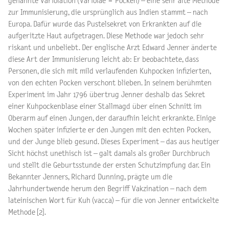
genannte Variolation (Variolae = Pocken) – eine sehr alte Methode
zur Immunisierung, die ursprünglich aus Indien stammt – nach
Europa. Dafür wurde das Pustelsekret von Erkrankten auf die
aufgeritzte Haut aufgetragen. Diese Methode war jedoch sehr
riskant und unbeliebt. Der englische Arzt Edward Jenner änderte
diese Art der Immunisierung leicht ab: Er beobachtete, dass
Personen, die sich mit mild verlaufenden Kuhpocken infizierten,
von den echten Pocken verschont blieben. In seinem berühmten
Experiment im Jahr 1796 übertrug Jenner deshalb das Sekret
einer Kuhpockenblase einer Stallmagd über einen Schnitt im
Oberarm auf einen Jungen, der daraufhin leicht erkrankte. Einige
Wochen später infizierte er den Jungen mit den echten Pocken,
und der Junge blieb gesund. Dieses Experiment – das aus heutiger
Sicht höchst unethisch ist – galt damals als großer Durchbruch
und stellt die Geburtsstunde der ersten Schutzimpfung dar. Ein
Bekannter Jenners, Richard Dunning, prägte um die
Jahrhundertwende herum den Begriff Vakzination – nach dem
lateinischen Wort für Kuh (vacca) – für die von Jenner entwickelte
Methode [2].