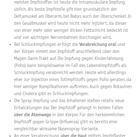
meisten Impfstoffen ist heute die intramuskuläre Impfung
üblich. Als beste Impfstelle gilt hier grundsätzlich der
Deltamuskel am Oberarm, bei Babys auch der Oberschenkel. In
den Gesäßmuskel wird heute nicht mehr injiziert, da dieser
von einer mehr oder weniger dicken Fettschicht bedeckt ist
und von wichtigen Nervenbahnen durchzogen wird.
Bei Schluckimpfungen erfolgt die
Verabreichung oral
, und
der Körper nimmt den Impfstoff anschließend über den
Magen-Darm-Trakt auf. Die Impfung gegen Kinderlähmung
(Polio) kann beispielsweise im Fall des Lebendimpfstoffs als
Schluckimpfung verabreicht werden. Heute wird allerdings
eher zur Injektion eines Totimpfstoffs gegen Polio geraten, da
hier weniger Komplikationen auftreten. Auch gegen Rotaviren
und Cholera gibt es Schluckimpfungen.
Die Spray-Impfung und das Inhalieren stellen relativ neue
Entwicklungen dar. Der Impfstoff gelangt in beiden Fällen
über die Atemwege
in den Körper. Für den herkömmlichen
Impfstoff gegen Grippe (Influenza) gibt es bereits eine
vergleichbar wirksame Nasenspray-Variante.
An einer Verabreichung
über die Haut
mittels Impfpflaster