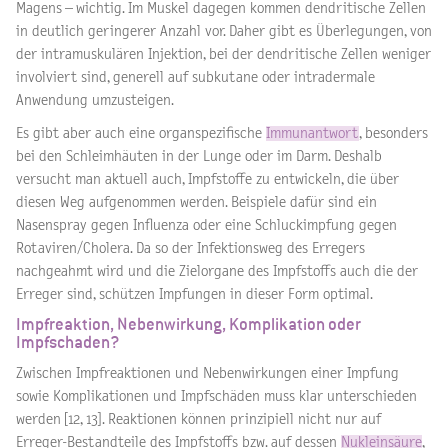
Magens – wichtig. Im Muskel dagegen kommen dendritische Zellen
in deutlich geringerer Anzahl vor. Daher gibt es Überlegungen, von
der intramuskulären Injektion, bei der dendritische Zellen weniger
involviert sind, generell auf subkutane oder intradermale
Anwendung umzusteigen.
Es gibt aber auch eine organspezifische
Immunantwort
, besonders
bei den Schleimhäuten in der Lunge oder im Darm. Deshalb
versucht man aktuell auch, Impfstoffe zu entwickeln, die über
diesen Weg aufgenommen werden. Beispiele dafür sind ein
Nasenspray gegen Influenza oder eine Schluckimpfung gegen
Rotaviren/Cholera. Da so der Infektionsweg des Erregers
nachgeahmt wird und die Zielorgane des Impfstoffs auch die der
Erreger sind, schützen Impfungen in dieser Form optimal.
Impfreaktion, Nebenwirkung, Komplikation oder
Impfschaden?
Zwischen Impfreaktionen und Nebenwirkungen einer Impfung
sowie Komplikationen und Impfschäden muss klar unterschieden
werden [12, 13]. Reaktionen können prinzipiell nicht nur auf
Erreger-Bestandteile des Impfstoffs bzw. auf dessen
Nukleinsäure
,