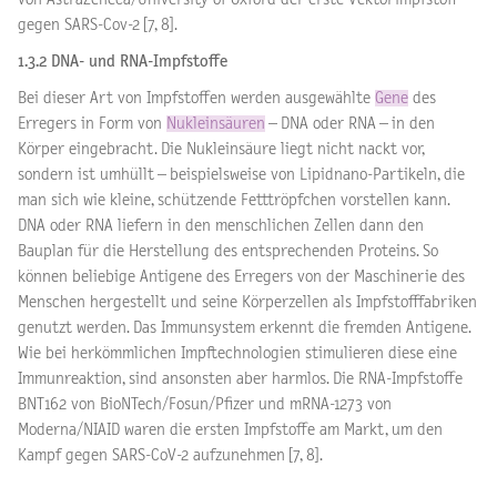
gegen SARS-Cov-2 [7, 8].
1.3.2 DNA- und RNA-Impfstoffe
Bei dieser Art von Impfstoffen werden ausgewählte
Gene
des
Erregers in Form von
Nukleinsäuren
– DNA oder RNA – in den
Körper eingebracht. Die Nukleinsäure liegt nicht nackt vor,
sondern ist umhüllt – beispielsweise von Lipidnano-Partikeln, die
man sich wie kleine, schützende Fetttröpfchen vorstellen kann.
DNA oder RNA liefern in den menschlichen Zellen dann den
Bauplan für die Herstellung des entsprechenden Proteins. So
können beliebige Antigene des Erregers von der Maschinerie des
Menschen hergestellt und seine Körperzellen als Impfstofffabriken
genutzt werden. Das Immunsystem erkennt die fremden Antigene.
Wie bei herkömmlichen Impftechnologien stimulieren diese eine
Immunreaktion, sind ansonsten aber harmlos. Die RNA-Impfstoffe
BNT162 von BioNTech/Fosun/Pfizer und mRNA-1273 von
Moderna/NIAID waren die ersten Impfstoffe am Markt, um den
Kampf gegen SARS-CoV-2 aufzunehmen [7, 8].