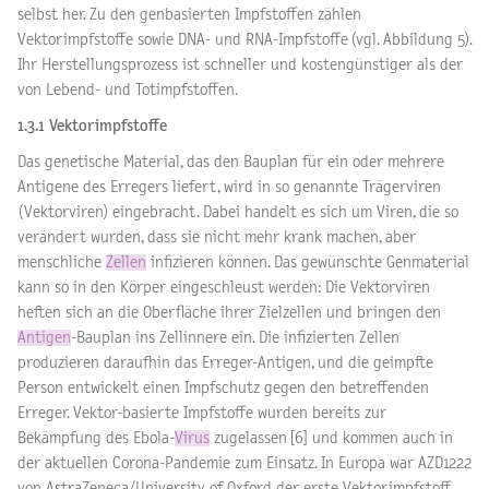
selbst her. Zu den genbasierten Impfstoffen zählen
Vektorimpfstoffe sowie DNA- und RNA-Impfstoffe (vgl. Abbildung 5).
Ihr Herstellungsprozess ist schneller und kostengünstiger als der
von Lebend- und Totimpfstoffen.
1.3.1 Vektorimpfstoffe
Das genetische Material, das den Bauplan für ein oder mehrere
Antigene des Erregers liefert, wird in so genannte Trägerviren
(Vektorviren) eingebracht. Dabei handelt es sich um Viren, die so
verändert wurden, dass sie nicht mehr krank machen, aber
menschliche
Zellen
infizieren können. Das gewünschte Genmaterial
kann so in den Körper eingeschleust werden: Die Vektorviren
heften sich an die Oberfläche ihrer Zielzellen und bringen den
Antigen
-Bauplan ins Zellinnere ein. Die infizierten Zellen
produzieren daraufhin das Erreger-Antigen, und die geimpfte
Person entwickelt einen Impfschutz gegen den betreffenden
Erreger. Vektor-basierte Impfstoffe wurden bereits zur
Bekämpfung des Ebola-
Virus
zugelassen [6] und kommen auch in
der aktuellen Corona-Pandemie zum Einsatz. In Europa war AZD1222
von AstraZeneca/University of Oxford der erste Vektorimpfstoff