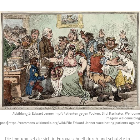
Abbildung 1: Edward Jenner impft Patienten gegen Pocken. Bild: Karikatur, Wellcome
Images/ Welcome blog
post(https://commons.wikimedia.org/wiki/File:Edward_Jenner_vaccinating_patients_agai
Die Impfung setzte sich in Europa schnell durch und schützte in