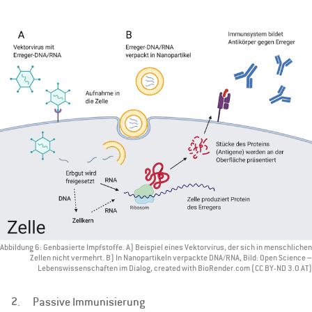
Abbildung 6: Genbasierte Impfstoffe. A) Beispiel eines Vektorvirus, der sich in menschlichen
Zellen nicht vermehrt. B) In Nanopartikeln verpackte DNA/RNA, Bild: Open Science –
Lebenswissenschaften im Dialog, created with BioRender.com (CC BY-ND 3.0 AT)
2. Passive Immunisierung