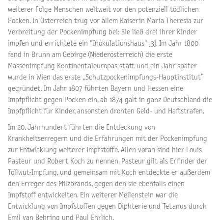
weiterer Folge Menschen weltweit vor den potenziell tödlichen
Pocken. In Österreich trug vor allem Kaiserin Maria Theresia zur
Verbreitung der Pockenimpfung bei: Sie ließ drei ihrer Kinder
impfen und errichtete ein "Inokulationshaus" [3]. Im Jahr 1800
fand in Brunn am Gebirge (Niederösterreich) die erste
Massenimpfung Kontinentaleuropas statt und ein Jahr später
wurde in Wien das erste „Schutzpockenimpfungs-Hauptinstitut“
gegründet. Im Jahr 1807 führten Bayern und Hessen eine
Impfpflicht gegen Pocken ein, ab 1874 galt in ganz Deutschland die
Impfpflicht für Kinder, ansonsten drohten Geld- und Haftstrafen.
Im 20. Jahrhundert führten die Entdeckung von
Krankheitserregern und die Erfahrungen mit der Pockenimpfung
zur Entwicklung weiterer Impfstoffe. Allen voran sind hier Louis
Pasteur und Robert Koch zu nennen. Pasteur gilt als Erfinder der
Tollwut-Impfung, und gemeinsam mit Koch entdeckte er außerdem
den Erreger des Milzbrands, gegen den sie ebenfalls einen
Impfstoff entwickelten. Ein weiterer Meilenstein war die
Entwicklung von Impfstoffen gegen Diphterie und Tetanus durch
Emil van Behring und Paul Ehrlich.