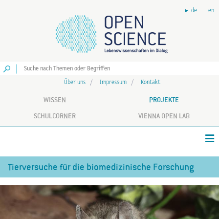
de
en
Los
Über uns
Impressum
Kontakt
WISSEN
PROJEKTE
SCHULCORNER
VIENNA OPEN LAB
Tierversuche für die biomedizinische Forschung