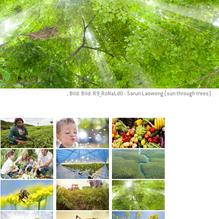
, Bild: Bild: R9_RoNaLdO - Sarun Laowong (sun through trees)