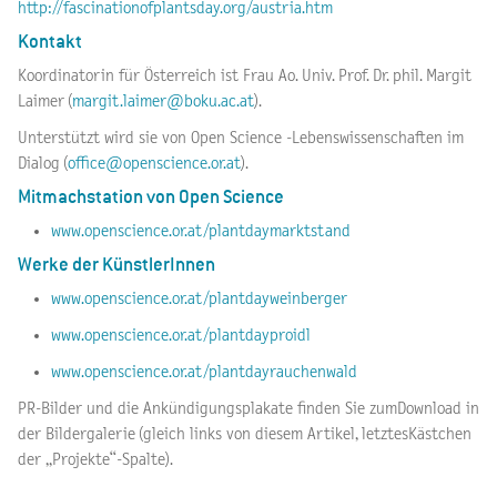
http://fascinationofplantsday.org/austria.htm
Kontakt
Koordinatorin für Österreich ist Frau Ao. Univ. Prof. Dr. phil. Margit
Laimer (
margit.laimer@boku.ac.at
).
Unterstützt wird sie von Open Science -Lebenswissenschaften im
Dialog (
office@openscience.or.at
).
Mitmachstation von Open Science
www.openscience.or.at/plantdaymarktstand
Werke der KünstlerInnen
www.openscience.or.at/plantdayweinberger
www.openscience.or.at/plantdayproidl
www.openscience.or.at/plantdayrauchenwald
PR-Bilder und die Ankündigungsplakate finden Sie zumDownload in
der Bildergalerie (gleich links von diesem Artikel, letztesKästchen
der „Projekte“-Spalte).