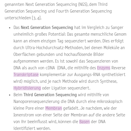
genannten Next Generation Sequencing (NGS), dem Third
Generation Sequencing und Fourth Generation Sequencing
unterschieden [3, 4].
Das
Next Generation Sequencing
hat im Vergleich zu Sanger
unheimlich großes Potential: Das gesamte menschliche Genom
kann an einem einzigen Tag sequenziert werden. Dies erfolgt
durch Ultra-Hochdurchsatz-Methoden, bei denen Moleküle an
Oberflächen gebunden und hochauflösende Bilder
aufgenommen werden. Es ist sowohl das Sequenzieren von
DNA als auch von cDNA (DNA, die mithilfe des
Enzyms
Reverse
Transkriptase
komplementär zur Ausgangs-RNA synthetisiert
wird) möglich, und je nach Methode wird durch Synthese,
Hybridisierung
oder Ligation sequenziert.
Beim
Third Generation Sequencing
wird mithilfe von
Nanoporensequenzierung die DNA durch eine mikroskopisch
kleine Pore einer
Membran
gefädelt. Je nachdem, wie der
Ionenstrom von einer Seite der Membran auf die andere Seite
von ihr beeinflusst wird, können die
Basen
der DNA
identifiziert werden.