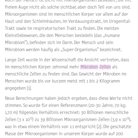
Auch der Mensch ist dicht mit Mikroorganismen besiedelt, die mit
freiem Auge nicht als solche sichtbar, aber doch Teil von uns sind.
Mikroorganismen sind im menschlichen Körper vor allem auf der
Haut und den Schleimhäuten, im Verdauungstrakt, im Urogenital-
Trakt sowie im respiratorischen Trakt zu finden. Die meisten
Kleinstlebewesen, die den Menschen besiedeln (das „humane
Mikrobiom“), befinden sich im Darm. Der Mensch und sein
Mikrobiom werden häufig als „Super-Organismus“ bezeichnet.
Lange Zeit wurde in der Wissenschaft die Ansicht vertreten, dass
im menschlichen Körper zehnmal mehr
Mikroben
-
Zellen
als
menschliche Zellen zu finden sind. Das Gewicht der Mikroben im
Menschen wurde bis vor kurzem meist mit 1 bis 2 Kilogramm
angegeben [1].
Neue Berechnungen haben jedoch ergeben, dass diese Werte nicht
stimmen. So wurde für einen Referenzmann (20-30 Jahre; 70 kg;
1,70 m) folgendes Verhältnis errechnet: 30 Billionen menschliche
13
13
Zellen (3 x 10
) zu 39 Billionen Mikroorganismen-Zellen (3,9 x 10
),
was in etwa einem Verhältnis von 1:1 entspricht [2]. Die geschätzte
Masse der Mikroorganismen in unserem Körper wurde auf 200