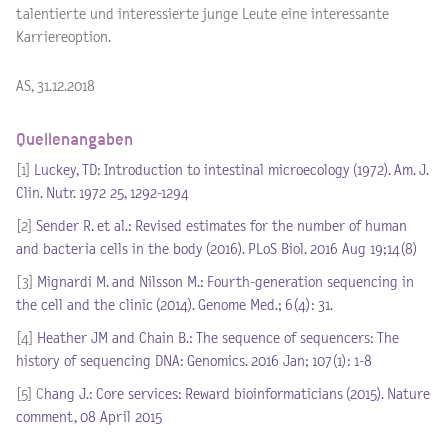
talentierte und interessierte junge Leute eine interessante
Karriereoption.
AS, 31.12.2018
Quellenangaben
[1]
Luckey, TD: Introduction to intestinal microecology (1972). Am. J.
Clin. Nutr. 1972 25, 1292-1294
[2]
Sender R. et al.: Revised estimates for the number of human
and bacteria cells in the body (2016). PLoS Biol. 2016 Aug 19;14(8)
[3]
Mignardi M. and Nilsson M.: Fourth-generation sequencing in
the cell and the clinic (2014). Genome Med.; 6(4): 31.
[4]
Heather JM and Chain B.: The sequence of sequencers: The
history of sequencing DNA: Genomics. 2016 Jan; 107(1): 1-8
[5] C
hang J.: Core services: Reward bioinformaticians (2015). Nature
comment, 08 April 2015