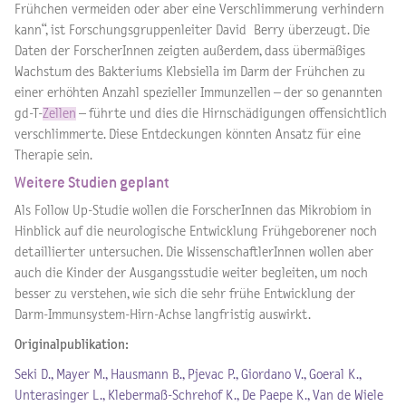
Frühchen vermeiden oder aber eine Verschlimmerung verhindern
kann“, ist Forschungsgruppenleiter David Berry überzeugt. Die
Daten der ForscherInnen zeigten außerdem, dass übermäßiges
Wachstum des Bakteriums Klebsiella im Darm der Frühchen zu
einer erhöhten Anzahl spezieller Immunzellen – der so genannten
gd-T-
Zellen
– führte und dies die Hirnschädigungen offensichtlich
verschlimmerte. Diese Entdeckungen könnten Ansatz für eine
Therapie sein.
Weitere Studien geplant
Als Follow Up-Studie wollen die ForscherInnen das Mikrobiom in
Hinblick auf die neurologische Entwicklung Frühgeborener noch
detaillierter untersuchen. Die WissenschaftlerInnen wollen aber
auch die Kinder der Ausgangsstudie weiter begleiten, um noch
besser zu verstehen, wie sich die sehr frühe Entwicklung der
Darm-Immunsystem-Hirn-Achse langfristig auswirkt.
Originalpublikation:
Seki D., Mayer M., Hausmann B., Pjevac P., Giordano V., Goeral K.,
Unterasinger L., Klebermaß-Schrehof K., De Paepe K., Van de Wiele