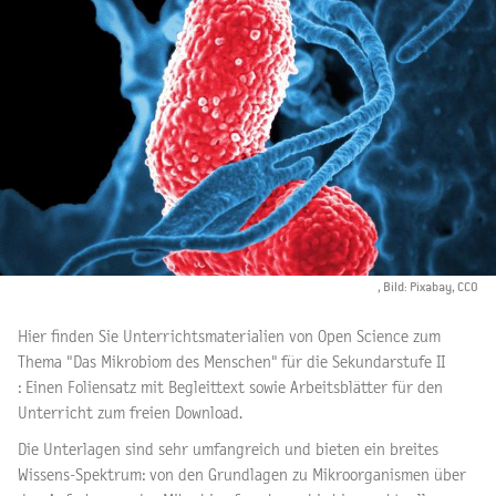
, Bild: Pixabay, CCO
Hier finden Sie Unterrichtsmaterialien von Open Science zum
Thema "Das Mikrobiom des Menschen" für die Sekundarstufe II
: Einen Foliensatz mit Begleittext sowie Arbeitsblätter für den
Unterricht zum freien Download.
Die Unterlagen sind sehr umfangreich und bieten ein breites
Wissens-Spektrum: von den Grundlagen zu Mikroorganismen über