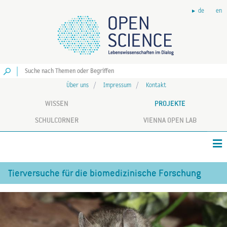
de
en
Los
Über uns
Impressum
Kontakt
WISSEN
PROJEKTE
SCHULCORNER
VIENNA OPEN LAB
Tierversuche für die biomedizinische Forschung