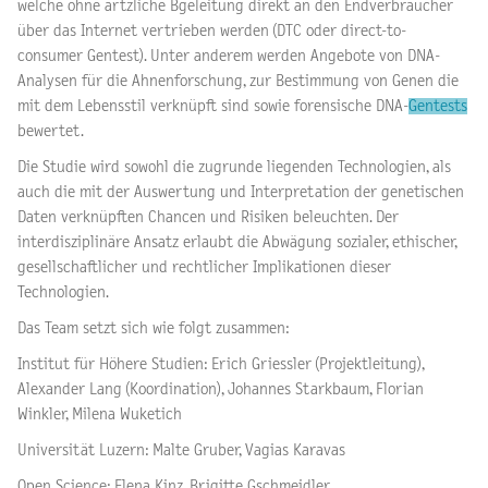
welche ohne ärtzliche Bgeleitung direkt an den Endverbraucher
über das Internet vertrieben werden (DTC oder direct-to-
consumer Gentest). Unter anderem werden Angebote von DNA-
Analysen für die Ahnenforschung, zur Bestimmung von Genen die
mit dem Lebensstil verknüpft sind sowie forensische DNA-
Gentests
bewertet.
Die Studie wird sowohl die zugrunde liegenden Technologien, als
auch die mit der Auswertung und Interpretation der genetischen
Daten verknüpften Chancen und Risiken beleuchten. Der
interdisziplinäre Ansatz erlaubt die Abwägung sozialer, ethischer,
gesellschaftlicher und rechtlicher Implikationen dieser
Technologien.
Das Team setzt sich wie folgt zusammen:
Institut für Höhere Studien: Erich Griessler (Projektleitung),
Alexander Lang (Koordination), Johannes Starkbaum, Florian
Winkler, Milena Wuketich
Universität Luzern: Malte Gruber, Vagias Karavas
Open Science: Elena Kinz, Brigitte Gschmeidler