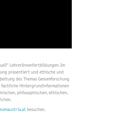
uell" LehrerInnenfortbildungen. Im
ung präsentiert und ethische und
earbeitung des Themas Genomforschung
hl fachliche Hintergrundinformationen
inischen, philosophischen, ethischen,
ichen.
nomaustria.at
besuchen.