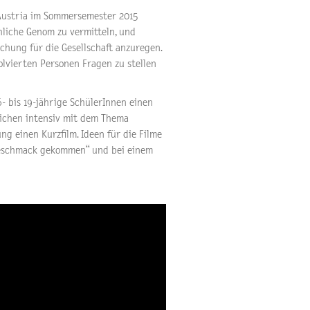
Austria im Sommersemester 2015
hliche Genom zu vermitteln, und
chung für die Gesellschaft anzuregen.
olvierten Personen Fragen zu stellen
6- bis 19-jährige SchülerInnen einen
lichen intensiv mit dem Thema
g einen Kurzfilm. Ideen für die Filme
Geschmack gekommen“ und bei einem