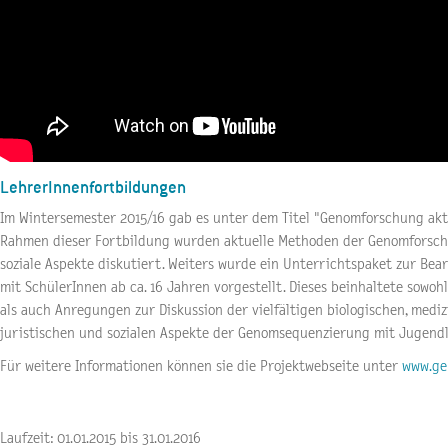
LehrerInnenfortbildungen
Im Wintersemester 2015/16 gab es unter dem Titel "Genomforschung akt
Rahmen dieser Fortbildung wurden aktuelle Methoden der Genomforsch
soziale Aspekte diskutiert. Weiters wurde ein Unterrichtspaket zur B
mit SchülerInnen ab ca. 16 Jahren vorgestellt. Dieses beinhaltete sowo
als auch Anregungen zur Diskussion der vielfältigen biologischen, mediz
juristischen und sozialen Aspekte der Genomsequenzierung mit Jugendl
Für weitere Informationen können sie die Projektwebseite unter
www.ge
Laufzeit: 01.01.2015 bis 31.01.2016