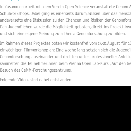
In Zusammenarbeit mit dem Verein Open Science veranstaltete Genom 
Schulworkshops. Dabei ging es einerseits darum, Wissen über das mensc
andererseits eine Diskussion zu den Chancen und Risiken der Genomfors
Den Jugendlichen wurde die Möglichkeit geboten, direkt ins Projekt inv
und sich eine eigene Meinung zum Thema Genomforschung zu bilden.
Im Rahmen dieses Projektes boten wir kostenfrei vom 17.-21.August für 1
einwöchigen Filmworkshop an: Eine Woche lang setzten sich die Jugend
Genomforschung auseinander und drehten unter professioneller Anleitun
sammelten die TeilnehmerInnen beim Vienna Open Lab-Kurs „Auf den 
Besuch des CeMM-Forschungszentrums.
Folgende Videos sind dabei entstanden: