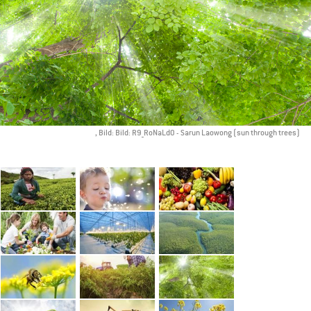
, Bild: Bild: R9_RoNaLdO - Sarun Laowong (sun through trees)