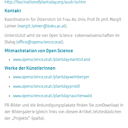
http://fascinationofplantsday.org/austria.htm
Kontakt
Koordinatorin für Österreich ist Frau Ao. Univ. Prof. Dr. phil. Margit
Laimer (
margit.laimer@boku.ac.at
).
Unterstützt wird sie von Open Science -Lebenswissenschaften im
Dialog (
office@openscience.or.at
).
Mitmachstation von Open Science
www.openscience.or.at/plantdaymarktstand
Werke der KünstlerInnen
www.openscience.or.at/plantdayweinberger
www.openscience.or.at/plantdayproidl
www.openscience.or.at/plantdayrauchenwald
PR-Bilder und die Ankündigungsplakate finden Sie zumDownload in
der Bildergalerie (gleich links von diesem Artikel, letztesKästchen
der „Projekte“-Spalte).