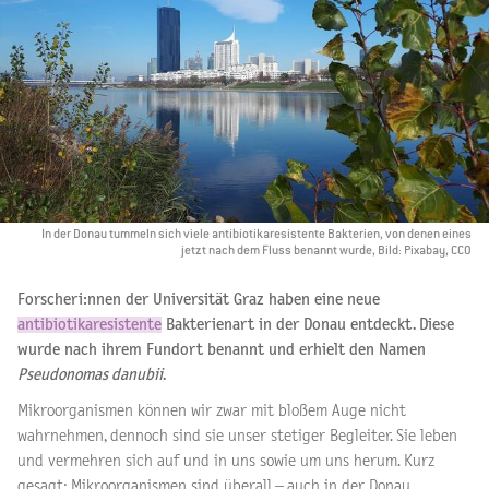
In der Donau tummeln sich viele antibiotikaresistente Bakterien, von denen eines
jetzt nach dem Fluss benannt wurde, Bild: Pixabay, CCO
Forscheri:nnen der Universität Graz haben eine neue
antibiotikaresistente
Bakterienart in der Donau entdeckt. Diese
wurde nach ihrem Fundort benannt und erhielt den Namen
Pseudonomas danubii
.
Mikroorganismen können wir zwar mit bloßem Auge nicht
wahrnehmen, dennoch sind sie unser stetiger Begleiter. Sie leben
und vermehren sich auf und in uns sowie um uns herum. Kurz
gesagt: Mikroorganismen sind überall – auch in der Donau.