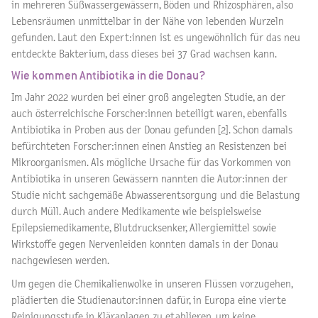
in mehreren Süßwassergewässern, Böden und Rhizosphären, also
Lebensräumen unmittelbar in der Nähe von lebenden Wurzeln
gefunden. Laut den Expert:innen ist es ungewöhnlich für das neu
entdeckte Bakterium, dass dieses bei 37 Grad wachsen kann.
Wie kommen Antibiotika in die Donau?
Im Jahr 2022 wurden bei einer groß angelegten Studie, an der
auch österreichische Forscher:innen beteiligt waren, ebenfalls
Antibiotika in Proben aus der Donau gefunden [2]. Schon damals
befürchteten Forscher:innen einen Anstieg an Resistenzen bei
Mikroorganismen. Als mögliche Ursache für das Vorkommen von
Antibiotika in unseren Gewässern nannten die Autor:innen der
Studie nicht sachgemäße Abwasserentsorgung und die Belastung
durch Müll. Auch andere Medikamente wie beispielsweise
Epilepsiemedikamente, Blutdrucksenker, Allergiemittel sowie
Wirkstoffe gegen Nervenleiden konnten damals in der Donau
nachgewiesen werden.
Um gegen die Chemikalienwolke in unseren Flüssen vorzugehen,
plädierten die Studienautor:innen dafür, in Europa eine vierte
Reinigungsstufe in Kläranlagen zu etablieren, um keine