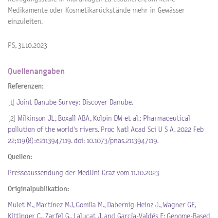
Medikamente oder Kosmetikarückstände mehr in Gewässer
einzuleiten.
PS, 31.10.2023
Quellenangaben
Referenzen:
[1]
Joint Danube Survey: Discover Danube.
[2]
Wilkinson JL, Boxall ABA, Kolpin DW et al.: Pharmaceutical
pollution of the world's rivers. Proc Natl Acad Sci U S A. 2022 Feb
22;119(8):e2113947119. doi: 10.1073/pnas.2113947119.
Quellen:
Presseaussendung der MedUni Graz vom 11.10.2023
Originalpublikation:
Mulet M., Martínez MJ, Gomila M., Dabernig-Heinz J., Wagner GE,
Kittinger C., Zarfel G., Lalucat J. and García-Valdés E: Genome-Based