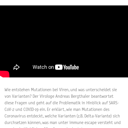
Wie entstehen Mutationen bei Viren, und was unterscheidet sie
von Varianten? Der Virologe Andreas Bergthaler beantwortet
diese Fragen und geht auf die Problematik in Hinblick auf SARS-
CoV-2 und COVID-19 ein. Er erklärt, wie man Mutationen des
Coronavirus entdeckt, welche Varianten (z.B. Delta-Variante) sich
durchsetzen können, was man unter immune escape versteht und