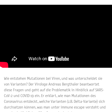
Wie entstehen Mutationen bei Viren, und was unterscheidet sie
von Varianten? Der Virologe Andreas Bergthaler beantwortet
diese Fragen und geht auf die Problematik in Hinblick auf SARS-
CoV-2 und COVID-19 ein. Er erklärt, wie man Mutationen des
Coronavirus entdeckt, welche Varianten (z.B. Delta-Variante) sich
durchsetzen können, was man unter immune escape versteht und