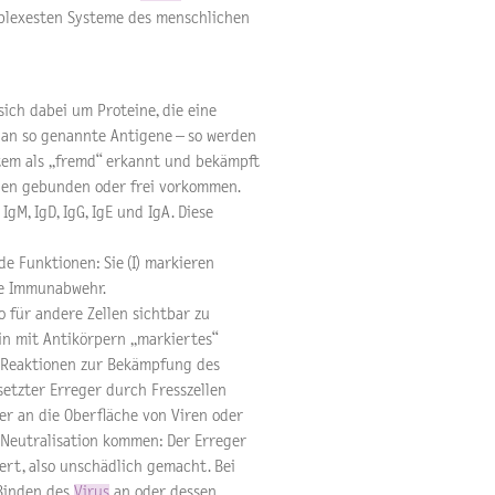
plexesten Systeme des menschlichen
ich dabei um Proteine, die eine
n an so genannte Antigene – so werden
tem als „fremd“ erkannt und bekämpft
llen gebunden oder frei vorkommen.
gM, IgD, IgG, IgE und IgA. Diese
e Funktionen: Sie (I) markieren
ere Immunabwehr.
so für andere Zellen sichtbar zu
n mit Antikörpern „markiertes“
n Reaktionen zur Bekämpfung des
setzter Erreger durch Fresszellen
per an die Oberfläche von Viren oder
Neutralisation kommen: Der Erreger
ert, also unschädlich gemacht. Bei
 Binden des
Virus
an oder dessen