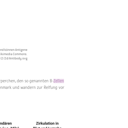
 und können Antigene
a Wikimedia Commons.
s/2/2d/Antibody.svg
rperchen, den so genannten B-
Zellen
henmark und wandern zur Reifung vor