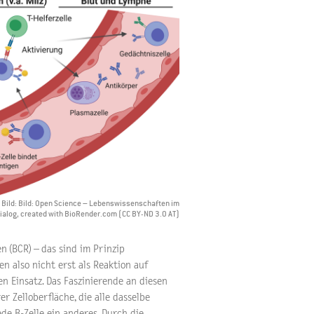
 Bild: Bild: Open Science – Lebenswissenschaften im
ialog, created with BioRender.com (CC BY-ND 3.0 AT)
 (BCR) – das sind im Prinzip
en also nicht erst als Reaktion auf
n Einsatz. Das Faszinierende an diesen
r Zelloberfläche, die alle dasselbe
de B-Zelle ein anderes. Durch die