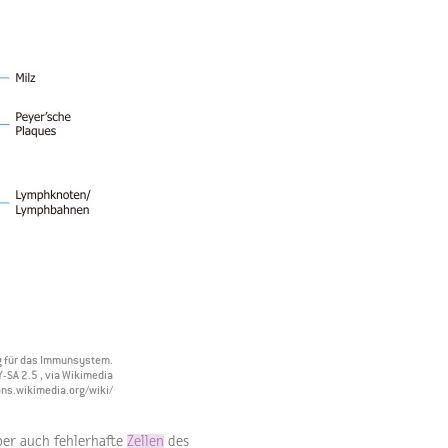
g für das Immunsystem.
BY-SA 2.5
, via Wikimedia
s.wikimedia.org/wiki/
ber auch fehlerhafte
Zellen
des