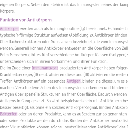
eigenen Körpers. Neben dem Gehirn ist das Immunsystem eines der kom
Körpers.
Funktion von Antikörpern
Antikörper
werden auch als Immunglobuline (Ig) bezeichnet. Es handelt s
typische Y-förmige Struktur aufweisen (Abbildung 2). Antikörper binde
Oberflächenstrukturen oder Substanzen bezeichnet, die vom Immunsys
werden. Generell können Antikörper entweder an die Oberfläche von Ze
Beim Menschen gibt es fünf verschiedene Antikörper-Klassen (Isotypen): I
unterscheiden sich in ihrem Vorkommen und ihrer Funktion.
Die im Zuge einer
Immunantwort
produzierten Antikörper haben folgend
Krankheitserreger, (II) neutralisieren diese und (III) aktivieren die weit
Treffen Antikörper auf ein passendes
Antigen
, binden sie dieses, um es 
machen. Verschiedene Zellen des Immunsystems erkennen und binden ei
Antigen über spezielle Strukturen an ihrer Oberfläche. Dadurch werde
Antigens in Gang gesetzt. So wird beispielsweise ein mit Antikörpern be
besser beseitigt als ohne ein solches Antikörper-Signal. Binden Antikör
Bakterien
oder an deren Produkte, kann es außerdem zur so genannten 
oder seine Produkte werden durch das Binden der Antikörper neutralisi
einer Virusinfektion können solche „neutralisierenden Antikörper“ das