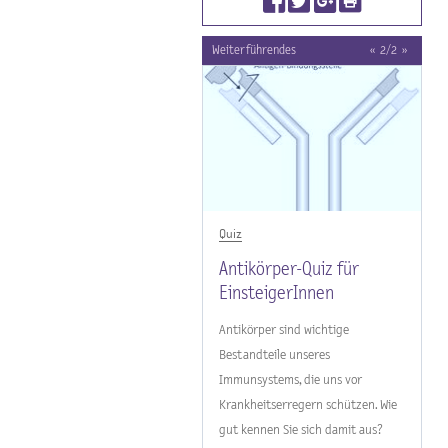
Weiterführendes
«
2
/
2
»
Medizin - Mensch - Ernährung
Quiz
Impfen – eine
Antikörper-Quiz für
altbewährte Methode zur
EinsteigerInnen
Prävention von
Antikörper sind wichtige
Infektionskrankheiten
Bestandteile unseres
Immunsystems, die uns vor
Krankheitserregern schützen. Wie
gut kennen Sie sich damit aus?