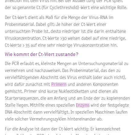
Infektion mit dem Virus hin. Bei der Auswertung der PCR spielt
der so genannte Ct (für Cyclethreshold)-Wert eine wichtige Rolle.
Der Ct-Wert dient als Maß für die Menge der Virus-RNA im
Probenmaterial. Dabei gilt: Je höher der Ct-Wert einer
untersuchten Probe ist, desto niedriger ist die darin enthaltene
Viruskonzentration. Ct-Werte >30 weisen dabei auf eine niedrige,
Ct-Werte > 35 auf eine sehr niedrige Viruskonzentration hin.
Wie kommt der Ct-Wert zustande?
Die PCR erlaubt es, kleinste Mengen an Untersuchungsmaterial zu
vermehren und nachzuweisen. Das Probenmaterial, das den zu
vervielfältigenden Abschnitt des Virus enthält (oder auch nicht),
wird dafür zunächst mit
Primern
und anderen Komponenten
gemischt. Primer sind kurze Nukleotidketten und dienen als
Startersequenzen, die am Anfang und am Ende der zu kopierenden
Stelle liegen. Mithilfe eines speziellen
Enzyms
wird der festgelegte
DNA-Abschnitt dann vervielfältigt. In speziellen Maschinen laufen
viele solcher Vermehrungszyklen hintereinander ab.
Für die Analyse ist dann der Ct-Wert wichtig: Er kennzeichnet