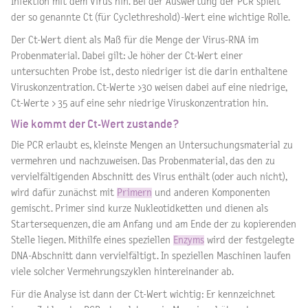
Infektion mit dem Virus hin. Bei der Auswertung der PCR spielt
der so genannte Ct (für Cyclethreshold)-Wert eine wichtige Rolle.
Der Ct-Wert dient als Maß für die Menge der Virus-RNA im
Probenmaterial. Dabei gilt: Je höher der Ct-Wert einer
untersuchten Probe ist, desto niedriger ist die darin enthaltene
Viruskonzentration. Ct-Werte >30 weisen dabei auf eine niedrige,
Ct-Werte > 35 auf eine sehr niedrige Viruskonzentration hin.
Wie kommt der Ct-Wert zustande?
Die PCR erlaubt es, kleinste Mengen an Untersuchungsmaterial zu
vermehren und nachzuweisen. Das Probenmaterial, das den zu
vervielfältigenden Abschnitt des Virus enthält (oder auch nicht),
wird dafür zunächst mit
Primern
und anderen Komponenten
gemischt. Primer sind kurze Nukleotidketten und dienen als
Startersequenzen, die am Anfang und am Ende der zu kopierenden
Stelle liegen. Mithilfe eines speziellen
Enzyms
wird der festgelegte
DNA-Abschnitt dann vervielfältigt. In speziellen Maschinen laufen
viele solcher Vermehrungszyklen hintereinander ab.
Für die Analyse ist dann der Ct-Wert wichtig: Er kennzeichnet