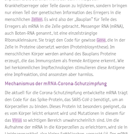
Krankheitserreger oder Teile davon zu injizieren, sondern bringen
nur einen Teil der genetischen Information des Erregers in die
menschlichen
Zellen
. Es wird also der „Bauplan“ für Teile des
Erregers als mRNA in die Zelle gebracht. Messenger RNA (mRNA),
auch Boten-RNA genannt, ist eine einzelsträngige
Ribonukleinsäure. Sie trägt den Code für gewisse
Gene
, die in der
Zelle in Proteine übersetzt werden (Proteinbiosynthese). Im
menschlichen Körper werden anhand des Bauplans Proteine
erzeugt, die das Immunsystem als fremde Antigene erkennt. Wie
bei herkömmlichen Impftechnologien stimulieren diese Antigene
eine Impfreaktion, sind ansonsten aber harmlos.
Mechanismus der mRNA-Corona-Schutzimpfung
Die aktuell für die Corona-Schutzimpfung entwickelte mRNA trägt
den Code für das Spike-Protein, das SARS-CoV-2 benötigt, um an
Körperzellen zu binden. Dieses Protein ist besonders geeignet, da
es vom Körper leicht erkannt wird und Mutationen in diesem für
das
Virus
so wichtigen Bereich unwahrscheinlich sind. Um die
Aufnahme der mRNA in die Körperzellen zu erleichtern, wird sie in