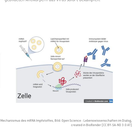
Mechanismus des mRNA Impfstoffes, Bild: Open Science - Lebenswissenschaften im Dialog,
created in BioRender (CC BY-SA-ND 3.0 AT)