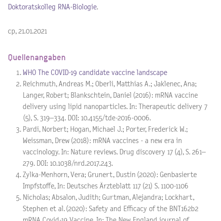
Doktoratskolleg RNA-Biologie
.
cp, 21.01.2021
Quellenangaben
WHO The COVID-19 candidate vaccine landscape
Reichmuth, Andreas M.; Oberli, Matthias A.; Jaklenec, Ana;
Langer, Robert; Blankschtein, Daniel (2016): mRNA vaccine
delivery using lipid nanoparticles. In: Therapeutic delivery 7
(5), S. 319–334. DOI: 10.4155/tde-2016-0006.
Pardi, Norbert; Hogan, Michael J.; Porter, Frederick W.;
Weissman, Drew (2018): mRNA vaccines - a new era in
vaccinology. In: Nature reviews. Drug discovery 17 (4), S. 261–
279. DOI: 10.1038/nrd.2017.243.
Zylka-Menhorn, Vera; Grunert, Dustin (2020): Genbasierte
Impfstoffe, In: Deutsches Ärzteblatt 117 (21) S. 1100-1106
Nicholas; Absalon, Judith; Gurtman, Alejandra; Lockhart,
Stephen et al. (2020): Safety and Efficacy of the BNT162b2
mRNA Covid-19 Vaccine. In: The New England journal of