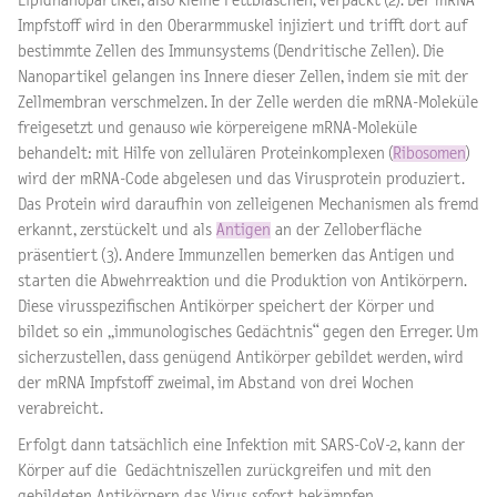
Lipidnanopartikel, also kleine Fettbläschen, verpackt (2). Der mRNA
Impfstoff wird in den Oberarmmuskel injiziert und trifft dort auf
bestimmte Zellen des Immunsystems (Dendritische Zellen). Die
Nanopartikel gelangen ins Innere dieser Zellen, indem sie mit der
Zellmembran verschmelzen. In der Zelle werden die mRNA-Moleküle
freigesetzt und genauso wie körpereigene mRNA-Moleküle
behandelt: mit Hilfe von zellulären Proteinkomplexen (
Ribosomen
)
wird der mRNA-Code abgelesen und das Virusprotein produziert.
Das Protein wird daraufhin von zelleigenen Mechanismen als fremd
erkannt, zerstückelt und als
Antigen
an der Zelloberfläche
präsentiert (3). Andere Immunzellen bemerken das Antigen und
starten die Abwehrreaktion und die Produktion von Antikörpern.
Diese virusspezifischen Antikörper speichert der Körper und
bildet so ein „immunologisches Gedächtnis“ gegen den Erreger. Um
sicherzustellen, dass genügend Antikörper gebildet werden, wird
der mRNA Impfstoff zweimal, im Abstand von drei Wochen
verabreicht.
Erfolgt dann tatsächlich eine Infektion mit SARS-CoV-2, kann der
Körper auf die Gedächtniszellen zurückgreifen und mit den
gebildeten Antikörpern das Virus sofort bekämpfen.