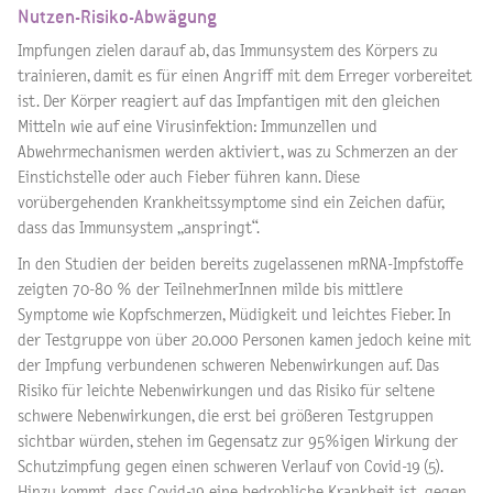
Nutzen-Risiko-Abwägung
Impfungen zielen darauf ab, das Immunsystem des Körpers zu
trainieren, damit es für einen Angriff mit dem Erreger vorbereitet
ist. Der Körper reagiert auf das Impfantigen mit den gleichen
Mitteln wie auf eine Virusinfektion: Immunzellen und
Abwehrmechanismen werden aktiviert, was zu Schmerzen an der
Einstichstelle oder auch Fieber führen kann. Diese
vorübergehenden Krankheitssymptome sind ein Zeichen dafür,
dass das Immunsystem „anspringt“.
In den Studien der beiden bereits zugelassenen mRNA-Impfstoffe
zeigten 70-80 % der TeilnehmerInnen milde bis mittlere
Symptome wie Kopfschmerzen, Müdigkeit und leichtes Fieber. In
der Testgruppe von über 20.000 Personen kamen jedoch keine mit
der Impfung verbundenen schweren Nebenwirkungen auf. Das
Risiko für leichte Nebenwirkungen und das Risiko für seltene
schwere Nebenwirkungen, die erst bei größeren Testgruppen
sichtbar würden, stehen im Gegensatz zur 95%igen Wirkung der
Schutzimpfung gegen einen schweren Verlauf von Covid-19 (5).
Hinzu kommt, dass Covid-19 eine bedrohliche Krankheit ist, gegen