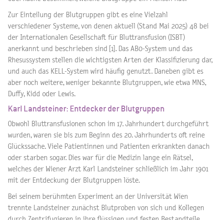
Zur Einteilung der Blutgruppen gibt es eine Vielzahl
verschiedener Systeme, von denen aktuell (Stand Mai 2025) 48 bei
der Internationalen Gesellschaft für Bluttransfusion (ISBT)
anerkannt und beschrieben sind [1]. Das AB0-System und das
Rhesussystem stellen die wichtigsten Arten der Klassifizierung dar,
und auch das KELL-System wird häufig genutzt. Daneben gibt es
aber noch weitere, weniger bekannte Blutgruppen, wie etwa MNS,
Duffy, Kidd oder Lewis.
Karl Landsteiner: Entdecker der Blutgruppen
Obwohl Bluttransfusionen schon im 17. Jahrhundert durchgeführt
wurden, waren sie bis zum Beginn des 20. Jahrhunderts oft reine
Glückssache. Viele Patientinnen und Patienten erkrankten danach
oder starben sogar. Dies war für die Medizin lange ein Rätsel,
welches der Wiener Arzt Karl Landsteiner schließlich im Jahr 1901
mit der Entdeckung der Blutgruppen löste.
Bei seinem berühmten Experiment an der Universität Wien
trennte Landsteiner zunächst Blutproben von sich und Kollegen
durch Zentrifugieren in ihre flüssigen und festen Bestandteile