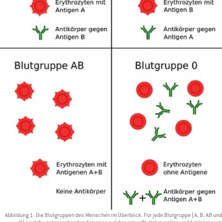
Abbildung 1: Die Blutgruppen des Menschen im Überblick. Für jede Blutgruppe (A, B, AB und