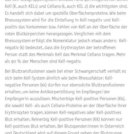
Kell (K, auch KEL1) und Cellano (k, auch KEL 2) die wichtigsten sind.
Es handelt sich dabei um spezielle Oberflächenproteine. Wie beim
Rhesussystem wird für die Einteilung in Kell-negativ und Kell-
positiv das Vorkommen bzw. Fehlen von Kell an der Oberfläche der
roten Blutkörperchen herangezogen. Verglichen mit dem
Rhesussystem erfolgt die Nomenklatur jedoch etwas anders: Kell-
negativ (k) bedeutet, dass die Erythrozyten der betroffenen
Person statt des Merkmals Kell das Merkmal Cellano tragen. Mehr
als 90 % der Menschen sind Kell-negativ.
Bei Bluttransfusionen sowie bei einer Schwangerschaft verhält es
sich beim Kell-System ähnlich wie beim Rhesusfaktor: Kell-
negative Personen (kk) dürfen nur ebensolche Bluttransfusionen
erhalten, um keine Antikörperbildung im Empfänger/ der
Empfängerin auszulösen. Mischerbige Kell-positive Personen (Kk),
die sowohl Kell- als auch Cellano-Proteine an der Oberfläche ihrer
Erythrozyten tragen, können Kell-negatives oder Kell-positives
Blut erhalten. Reinerbig Kell-positive Personen (KK) können nur
Kell-positives Blut erhalten. Bei Blutspender:innen in Österreich
und Deutschland wird auf diesem Grund neben der Blutgruppe