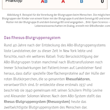
Abbildung 4: Beispiel für die Vererbung der Blutgruppen beim Menschen. Die möglichen
Blutgruppen der Kinder von einem Vater mit der Blutgruppe A und dem Genotyp A0 und einer
Mutter mit der Blutgruppe B und dem Genotyp B0 sind angegeben. , Bild: Open Science –
Lebenswissenschaften im Dialog; erstellt mit @BioRender.com
Das Rhesus-Blutgruppensystem
Rund 40 Jahre nach der Entdeckung des AB0-Blutgruppensystems
löste Landsteiner, der zu dieser Zeit in New York lebte und
forschte, noch ein weiteres Rätsel: Trotz Berücksichtigung der
AB0-Blutgruppen traten manchmal nach Bluttransfusionen noch
immer Schockwirkungen bei Patient:innen auf. Landsteiner fand
heraus, dass dafür spezielle Oberflächenproteine auf der Hülle der
roten Blutkörperchen, die so genannten
Rhesusfaktoren
,
verantwortlich sind. Er entdeckte diese erstmals 1937 und
beschrieb sie 1940 gemeinsam mit seinen Schülern Philip Levine
und Alexander Solomon Wiener. Nach dem AB0-System stellt das
Rhesus-Blutgruppensystem (Rhesussystem)
heute das
zweitwichtigste Blutgruppensystem des Menschen dar.