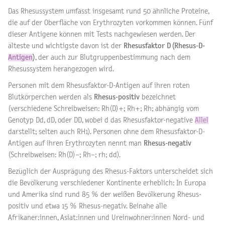
Das Rhesussystem umfasst insgesamt rund 50 ähnliche Proteine,
die auf der Oberfläche von Erythrozyten vorkommen können. Fünf
dieser Antigene können mit Tests nachgewiesen werden. Der
älteste und wichtigste davon ist der
Rhesusfaktor D (Rhesus-D-
Antigen
)
, der auch zur Blutgruppenbestimmung nach dem
Rhesussystem herangezogen wird.
Personen mit dem Rhesusfaktor-D-Antigen auf ihren roten
Blutkörperchen werden als
Rhesus-positiv
bezeichnet
(verschiedene Schreibweisen: Rh(D)+; Rh+; Rh; abhängig vom
Genotyp Dd, dD, oder DD, wobei d das Rhesusfaktor-negative
Allel
darstellt; selten auch RH1). Personen ohne dem Rhesusfaktor-D-
Antigen auf ihren Erythrozyten nennt man
Rhesus-negativ
(Schreibweisen: Rh(D)−; Rh−; rh; dd).
Bezüglich der Ausprägung des Rhesus-Faktors unterscheidet sich
die Bevölkerung verschiedener Kontinente erheblich: In Europa
und Amerika sind rund 85 % der weißen Bevölkerung Rhesus-
positiv und etwa 15 % Rhesus-negativ. Beinahe alle
Afrikaner:innen, Asiat:innen und Ureinwohner:innen Nord- und