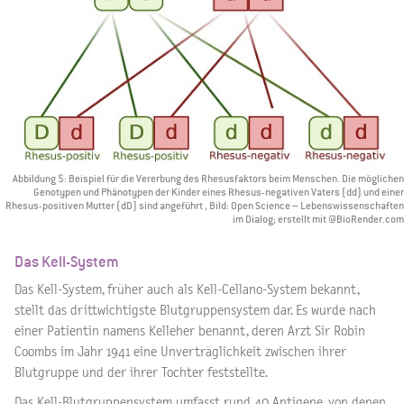
Abbildung 5: Beispiel für die Vererbung des Rhesusfaktors beim Menschen. Die möglichen
Genotypen und Phänotypen der Kinder eines Rhesus-negativen Vaters (dd) und einer
Rhesus-positiven Mutter (dD) sind angeführt , Bild: Open Science – Lebenswissenschaften
im Dialog; erstellt mit @BioRender.com
Das Kell-System
Das Kell-System, früher auch als Kell-Cellano-System bekannt,
stellt das drittwichtigste Blutgruppensystem dar. Es wurde nach
einer Patientin namens Kelleher benannt, deren Arzt Sir Robin
Coombs im Jahr 1941 eine Unverträglichkeit zwischen ihrer
Blutgruppe und der ihrer Tochter feststellte.
Das Kell-Blutgruppensystem umfasst rund 40 Antigene, von denen